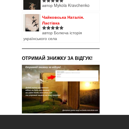
автор Mykola Kravchenko
Оцінено в
5
з 5
Чайковська Наталія.
Ластівка
автор Болюча історія
Оцінено в
українського села
5
з 5
ОТРИМАЙ ЗНИЖКУ ЗА ВІДГУК!