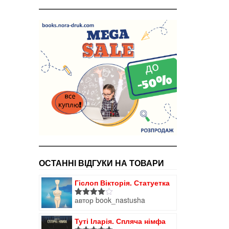
ОСТАННІ ВІДГУКИ НА ТОВАРИ
Гіслоп Вікторія. Статуетка
автор book_nastusha
Оцінено
в
4
з 5
Туті Іларія. Спляча німфа