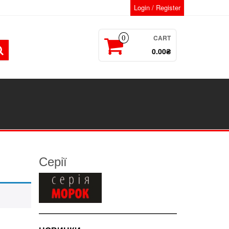
Login / Register
CART
0
0.00₴
Серії