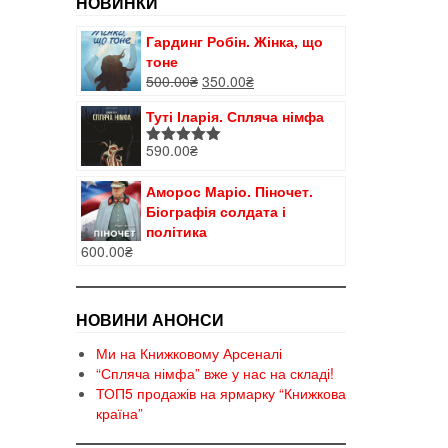
НОВИНКИ
Гардинг Робін. Жінка, що
тоне
Оригінальна
Поточна
500.00
₴
350.00
₴
ціна:
ціна:
Туті Іларія. Спляча німфа
500.00₴.
350.00₴.
590.00
₴
Оцінено в
5.00
з 5
Аморос Маріо. Піночет.
Біографія солдата і
політика
600.00
₴
НОВИНИ АНОНСИ
Ми на Книжковому Арсеналі
“Спляча німфа” вже у нас на складі!
ТОП5 продажів на ярмарку “Книжкова
країна”