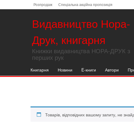
Skip
Розпродаж
Спеціальна акційна пропозиція
to
the
Видавництво Нора-
content
Друк, книгарня
Книжки видавництва НОРА-ДРУК з
перших рук
Книгарня
Новини
E-книги
Автори
Пр
Товарів, відповідних вашому запиту, не знай