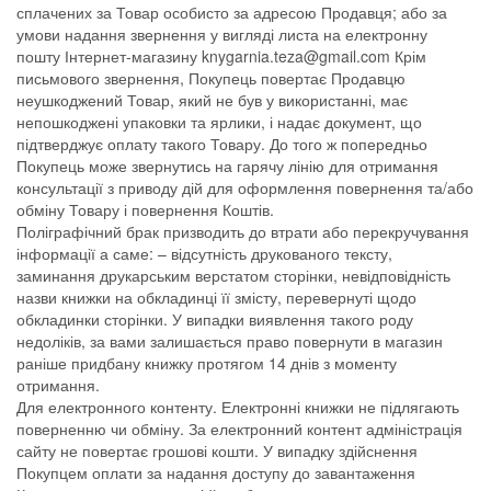
сплачених за Товар особисто за адресою Продавця; або за
умови надання звернення у вигляді листа на електронну
пошту Інтернет-магазину knygarnia.teza@gmail.com Крім
письмового звернення, Покупець повертає Продавцю
неушкоджений Товар, який не був у використанні, має
непошкоджені упаковки та ярлики, і надає документ, що
підтверджує оплату такого Товару. До того ж попередньо
Покупець може звернутись на гарячу лінію для отримання
консультації з приводу дій для оформлення повернення та/або
обміну Товару і повернення Коштів.
Поліграфічний брак призводить до втрати або перекручування
інформації а саме: – відсутність друкованого тексту,
заминання друкарським верстатом сторінки, невідповідність
назви книжки на обкладинці її змісту, перевернуті щодо
обкладинки сторінки. У випадки виявлення такого роду
недоліків, за вами залишається право повернути в магазин
раніше придбану книжку протягом 14 днів з моменту
отримання.
Для електронного контенту. Електронні книжки не підлягають
поверненню чи обміну. За електронний контент адміністрація
сайту не повертає грошові кошти. У випадку здійснення
Покупцем оплати за надання доступу до завантаження