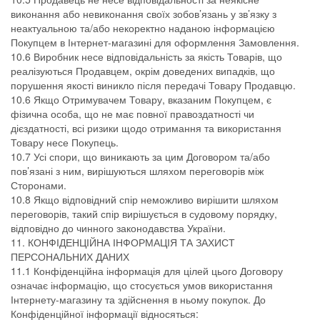
виконання або невиконання своїх зобов’язань у зв’язку з
неактуальною та/або некоректно наданою інформацією
Покупцем в Інтернет-магазині для оформлення Замовлення.
10.6 Виробник несе відповідальність за якість Товарів, що
реалізуються Продавцем, окрім доведених випадків, що
порушення якості виникло після передачі Товару Продавцю.
10.6 Якщо Отримувачем Товару, вказаним Покупцем, є
фізична особа, що не має повної правоздатності чи
дієздатності, всі ризики щодо отримання та використання
Товару несе Покупець.
10.7 Усі спори, що виникають за цим Договором та/або
пов’язані з ним, вирішуються шляхом переговорів між
Сторонами.
10.8 Якщо відповідний спір неможливо вирішити шляхом
переговорів, такий спір вирішується в судовому порядку,
відповідно до чинного законодавства України.
11. КОНФІДЕНЦІЙНА ІНФОРМАЦІЯ ТА ЗАХИСТ
ПЕРСОНАЛЬНИХ ДАНИХ
11.1 Конфіденційна інформація для цілей цього Договору
означає інформацію, що стосується умов використання
Інтернету-магазину та здійснення в ньому покупок. До
Конфіденційної інформації відносяться: