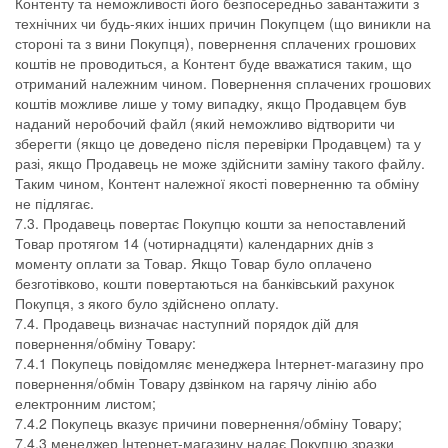
Контенту та неможливості його безпосередньо завантажити з
технічних чи будь-яких інших причин Покупцем (що виникли на
стороні та з вини Покупця), повернення сплачених грошових
коштів не проводиться, а Контент буде вважатися таким, що
отриманий належним чином. Повернення сплачених грошових
коштів можливе лише у тому випадку, якщо Продавцем був
наданий неробочий файл (який неможливо відтворити чи
зберегти (якщо це доведено після перевірки Продавцем) та у
разі, якщо Продавець не може здійснити заміну такого файлу.
Таким чином, Контент належної якості поверненню та обміну
не підлягає.
7.3. Продавець повертає Покупцю кошти за непоставлений
Товар протягом 14 (чотирнадцяти) календарних днів з
моменту оплати за Товар. Якщо Товар було оплачено
безготівково, кошти повертаються на банківський рахунок
Покупця, з якого було здійснено оплату.
7.4. Продавець визначає наступний порядок дій для
повернення/обміну Товару:
7.4.1 Покупець повідомляє менеджера Інтернет-магазину про
повернення/обмін Товару дзвінком на гарячу лінію або
електронним листом;
7.4.2 Покупець вказує причини повернення/обміну Товару;
7.4.3 менеджер Інтернет-магазину надає Покупцю зразки