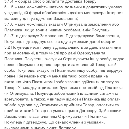
5.1.4 – обирає спосіб оплати та доставки Товару;
5.1.5 – має можливість шляхом позначки в додаткових умовах
у відповідній формі обов’язковість дзвінка менеджера Інтернет-
магазину для узгодження Замовлення;
5.1.6 – має можливість вказати Отримувача замовлення або
Платника, якщо вони є іншими особами, аніж Покупець.
5.1.7 -підтверджує Замовлення. Підтверджуючи Замовлення,
Покупець підтверджує свою згоду з умовами даної оферти.
5.2 Покупець несе повну відповідальність за дані, вказані ним
при замовленні, в тому числі про дані Одержувача та
Платника. Покупець, вказуючи Отримувачем іншу особу, надає
повне і безумовне право передати замовлений Товар такій
особі. Покупець, вказуючи Платником іншу особу, підтверджує
повне і безумовне отримання від такої особи права на
вказання його Платником і зобов’язання здійснити оплату за
Товар. У випадку отримання будь-яких претензій від Платника
чи Отримувача, Покупець зобов’язаний власними силами їх
врегулювати, а також, у випадку відмови Платника від оплати
та\або відмови від Отримувача прийняти Товар, оплатити та
прийняти такий Товар на умовах цього Договору. Здійснюючи
Замовлення із зазначенням Отримувача чи Платника,
Покупець підтверджує, що ознайомлений з умовами,
викладеними в цьому пункті Договору.