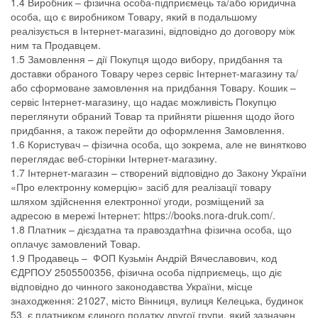
1.4 Виробник – фізична особа-підприємець та/або юридична
особа, що є виробником Товару, який в подальшому
реалізується в Інтернет-магазині, відповідно до договору між
ним та Продавцем.
1.5 Замовлення – дії Покупця щодо вибору, придбання та
доставки обраного Товару через сервіс Інтернет-магазину та/
або сформоване замовлення на придбання Товару. Кошик –
сервіс Інтернет-магазину, що надає можливість Покупцю
переглянути обраний Товар та прийняти рішення щодо його
придбання, а також перейти до оформлення Замовлення.
1.6 Користувач – фізична особа, що зокрема, але не винятково
переглядає веб-сторінки Інтернет-магазину.
1.7 Інтернет-магазин – створений відповідно до Закону України
«Про електронну комерцію» засіб для реалізації товару
шляхом здійснення електронної угоди, розміщений за
адресою в мережі Інтернет: https://books.nora-druk.com/.
1.8 Платник – дієздатна та правоздатhна фізична особа, що
оплачує замовлений Товар.
1.9 Продавець – ФОП Кузьмін Андрій Вячеславович, код
ЄДРПОУ 2505500356, фізична особа підприємець, що діє
відповідно до чинного законодавства України, місце
знаходження: 21027, місто Вінниця, вулиця Келецька, будинок
53, є платником єдиного податку другої групи, який зазначен