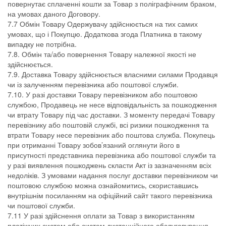
повернутає сплаченні кошти за Товар з поліграфічним браком,
на умовах даного Договору.
7.7 Обмін Товару Одержувачу здійснюється на тих самих
умовах, що і Покупцю. Додаткова згода Платника в такому
випадку не потрібна.
7.8. Обмін та/або повернення Товару належної якості не
здійснюється.
7.9. Доставка Товару здійснюється власними силами Продавця
чи із залученням перевізника або поштової служби.
7.10. У разі доставки Товару перевізником або поштовою
службою, Продавець не несе відповідальність за пошкодження
чи втрату Товару під час доставки. З моменту передачі Товару
перевізнику або поштовій службі, всі ризики пошкодження та
втрати Товару несе перевізник або поштова служба. Покупець
при отриманні Товару зобов’язаний оглянути його в
присутності представника перевізника або поштової служби та
у разі виявлення пошкоджень скласти Акт із зазначенням всіх
недоліків. З умовами надання послуг доставки перевізником чи
поштовою службою можна ознайомитись, скориставшись
внутрішнім посиланням на офіційний сайт такого перевізника
чи поштової служби.
7.11 У разі здійснення оплати за Товар з використанням
платіжних систем або систем дистанційного обслуговування,