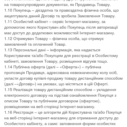
на товаросупровідних документах, як Продавець Товару.
1.10 Покупець – дієздатна та правоздатна фізична особа, що
акцептувала даний Договір та зробила Замовлення Товару.
1.11 Особистий кабінет – сервіс Інтернет-магазину, за
допомогою якого Користувач або Покупець після авторизації
має доступ до додаткових можливостей Інтернет-магазину.
1.12 Отримувач Товару – фізична особа, що отримує
замовлений та оплачений Товар.
1.13 Персональні дані – інформація, яка надається
Користувачем та/або Покупцем для реєстрації в Особистому
кабінеті, замовлення Товару, розміщення відгуків тощо.
1.14 Публічна оферта (далі – «Оферта») – публічна
пропозиція Продавця, адресована невизначеному колу осіб,
укласти договір купівлі-продажу товару дистанційним способом
(далі –«Договір») на умовах, що містяться в цій Оферті.
1.15 Реалізація товару дистанційним способом – укладення
електронного договору на підставі ознайомлення Покупця з
описом Товару та публічним договором (офертою),
розміщеними на веб-сторінці Інтернет-магазину.
1.16 Реєстрація – це алгоритм дій Користувача та/або Покупця
на веб-сторінці Інтернет-магазину для отримання доступу до
Особистого кабінету, а саме: заповнення форми особистих