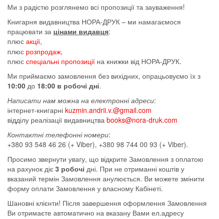
Ми з радістю розглянемо всі пропозиції та зауваження!
Книгарня видавництва НОРА-ДРУК – ми намагаємося
працювати за
цінами видавця
:
плюс
акції
,
плюс
розпродаж
,
плюс
спеціальні пропозиції
на книжки від НОРА-ДРУК.
Ми приймаємо замовлення без вихідних, опрацьовуємо їх з
10:00
до
18:00 в робочі дні
.
Написати нам можна на електронні адреси
:
інтернет-книгарні
kuzmin.andrii.v.@gmail.com
відділу реалізації видавництва
books@nora-druk.com
Контактні телефонні номери
:
+380 93 548 46 26 (+ Viber), +380 98 744 00 93 (+ Viber).
Просимо звернути увагу, що відкрите Замовлення з оплатою
на рахунок діє
3 робочі
дні. При не отриманні коштів у
вказаний термін Замовлення анулюється. Ви можете змінити
форму оплати Замовлення у власному Кабінеті.
Шановні клієнти! Після завершення оформлення Замовлення
Ви отримаєте автоматично на вказану Вами ел.адресу