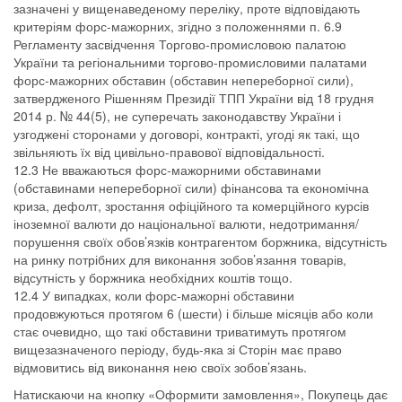
зазначені у вищенаведеному переліку, проте відповідають
критеріям форс-мажорних, згідно з положеннями п. 6.9
Регламенту засвідчення Торгово-промисловою палатою
України та регіональними торгово-промисловими палатами
форс-мажорних обставин (обставин непереборної сили),
затвердженого Рішенням Президії ТПП України від 18 грудня
2014 р. № 44(5), не суперечать законодавству України і
узгоджені сторонами у договорі, контракті, угоді як такі, що
звільняють їх від цивільно-правової відповідальності.
12.3 Не вважаються форс-мажорними обставинами
(обставинами непереборної сили) фінансова та економічна
криза, дефолт, зростання офіційного та комерційного курсів
іноземної валюти до національної валюти, недотримання/
порушення своїх обов’язків контрагентом боржника, відсутність
на ринку потрібних для виконання зобов’язання товарів,
відсутність у боржника необхідних коштів тощо.
12.4 У випадках, коли форс-мажорні обставини
продовжуються протягом 6 (шести) і більше місяців або коли
стає очевидно, що такі обставини триватимуть протягом
вищезазначеного періоду, будь-яка зі Сторін має право
відмовитись від виконання нею своїх зобов’язань.
Натискаючи на кнопку «Оформити замовлення», Покупець дає