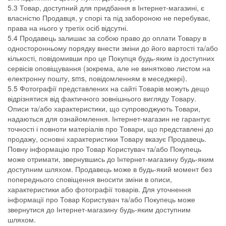
5.3 Товар, доступний для придбання в Інтернет-магазині, є
власністю Продавця, у спорі та під забороною не перебуває,
права на нього у третіх осіб відсутні.
5.4 Продавець залишає за собою право до оплати Товару в
односторонньому порядку внести зміни до його вартості та/або
кількості, повідомивши про це Покупця будь-яким із доступних
сервісів оповіщування (зокрема, але не винятково листом на
електронну пошту, sms, повідомленням в меседжері).
5.5 Фотографії представлених на сайті Товарів можуть дещо
відрізнятися від фактичного зовнішнього вигляду Товару.
Описи та/або характеристики, що супроводжують Товари,
надаються для ознайомлення. Інтернет-магазин не гарантує
точності і повноти матеріалів про Товари, що представлені до
продажу, основні характеристики Товару вказує Продавець.
Повну інформацію про Товар Користувач та/або Покупець
може отримати, звернувшись до Інтернет-магазину будь-яким
доступним шляхом. Продавець може в будь-який момент без
попереднього сповіщення вносити зміни в описи,
характеристики або фотографії товарів. Для уточнення
інформації про Товар Користувач та/або Покупець може
звернутися до Інтернет-магазину будь-яким доступним
шляхом.