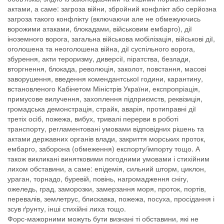
актами, а саме: загроза війни, збройний конфлікт або серйозна
загроза такого конфлікту (включаючи але не обмежуючись
ворожими атаками, блокадами, військовим ембарго), дії
іноземного ворога, загальна військова мобілізація, військові дії,
оголошена та неоголошена війна, дії суспільного ворога,
збурення, акти тероризму, диверсії, піратства, безлади,
вторгнення, блокада, революція, заколот, повстання, масові
заворушення, введення комендантської години, карантину,
встановленого Кабінетом Міністрів України, експропріація,
примусове вилучення, захоплення підприємств, реквізиція,
громадська демонстрація, страйк, аварія, протиправні дії
третіх осіб, пожежа, вибух, тривалі перерви в роботі
транспорту, регламентовані умовами відповідних рішень та
актами державних органів влади, закриття морських проток,
ембарго, заборона (обмеження) експорту/імпорту тощо. А
також викликані винятковими погодними умовами і стихійним
лихом обставини, а саме: епідемія, сильний шторм, циклон,
ураган, торнадо, буревій, повінь, нагромадження снігу,
ожеледь, град, заморозки, замерзання моря, проток, портів,
перевалів, землетрус, блискавка, пожежа, посуха, просідання і
зсув ґрунту, інші стихійні лиха тощо.
Форс-мажорними можуть бути визнані ті обставини, які не