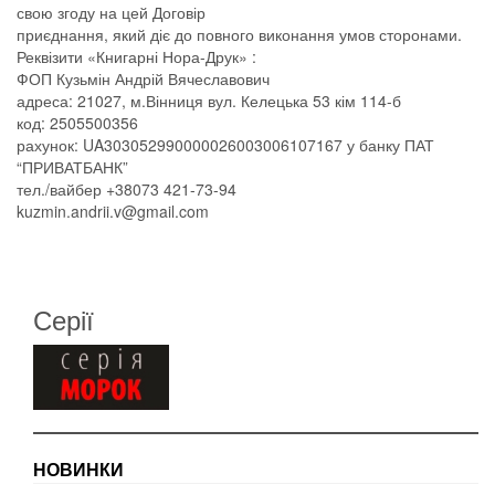
свою згоду на цей Договір
приєднання, який діє до повного виконання умов сторонами.
Реквізити «Книгарні Нора-Друк» :
ФОП Кузьмін Андрій Вячеславович
адреса: 21027, м.Вінниця вул. Келецька 53 кім 114-б
код: 2505500356
рахунок: UA303052990000026003006107167 у банку ПАТ
“ПРИВАТБАНК”
тел./вайбер +38073 421-73-94
kuzmin.andrii.v@gmail.com
Серії
НОВИНКИ