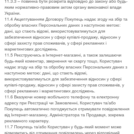
11.3.3 – повинна бути розкрита відповідно до закону або будь-
яким нормативно-правовим актом органу виконавчої влади
України.
11.4 Акцептуванням Договору Покупець надає згоду на збір та
обробку власних Персональних даних з наступною метою:
дані, що стають відомі, використовуватимуться для
забезпечення відносин у сфері купівлі-продажу, відносин у
сфері захисту прав споживачів, у сфері рекламних і
маркетингових досліджень.
11.5 Реєструючись в Інтернет-магазині, а також залишаючи
будь-який коментар, звернення чи скаргу тощо, Користувач
надає згоду на збір та обробку власних Персональних даних з
наступною метою: дані, що стають відомі,
використовуватимуться для забезпечення відносин у сфері
купівлі-продажу, відносин у сфері захисту прав споживачів, у
сфері рекламних і маркетингових досліджень.
11.6 Вказуючи номер мобільного телефону та електронну
адресу при Реєстрації чи Замовленні, Користувач та/або
Покупець автоматично погоджується отримувати повідомлення
від Інтернет-магазину, Адміністратора та Продавця, зокрема
рекламного характеру.
11.7 Покупець та/або Користувач у будь-який момент може
відмовитись від отримання повідомлень через відповідний