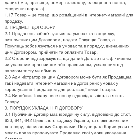
даних (ім’я, прізвище, номер телефону, електронна пошта,
створення паролю).
1.17 Товар – це товар, що розміщений в Інтернет-магазині для
продажу.
2. ПРЕДМЕТ ДОГОВОРУ
2.1 Продавець зобов’язується на умовах та в порядку,
визначених цим Договором, надати Покупцю Товар, а
Покупець зобов’язується на умовах та в порядку, визначених
цим Договором, прийняти та оплатити Товар.
2.2 Сторони підтверджують, що даний Договір не є фіктивним
чи удаваним правочином або правочином, укладеним під
впливом тиску чи обману.
2.3 Адміністратор за цим Договором може бути як Продавцем,
так і надавати Інтернет-магазин на договірних умовах у
користування Продавцям для реалізації ними Товарів.
2.4 Виробник Товару несе повну відповідальність за якість
Товару.
3. ПОРЯДОК УКЛАДАННЯ ДОГОВОРУ
3.1 Публічний Договір має юридичну силу, відповідно до ст.ст.
633, 641, 642 Цивільного кодексу України, та є рівносильним
договору, підписаному Сторонами. Покупець та Користувач не
мають права пропонувати Продавцю свої умови укладання
Договору.