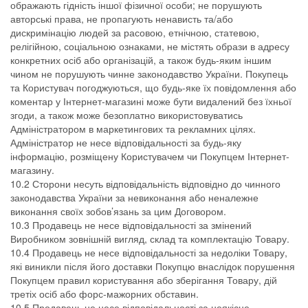
ображають гідність іншої фізичної особи; не порушують
авторські права, не пропагують ненависть та/або
дискримінацію людей за расовою, етнічною, статевою,
релігійною, соціальною ознаками, не містять образи в адресу
конкретних осіб або організацій, а також будь-яким іншим
чином не порушують чинне законодавство України. Покупець
та Користувач погоджуються, що будь-яке їх повідомлення або
коментар у Інтернет-магазині може бути видалений без їхньої
згоди, а також може безоплатно використовуватись
Адміністратором в маркетингових та рекламних цілях.
Адміністратор не несе відповідальності за будь-яку
інформацію, розміщену Користувачем чи Покупцем Інтернет-
магазину.
10.2 Сторони несуть відповідальність відповідно до чинного
законодавства України за невиконання або неналежне
виконання своїх зобов’язань за цим Договором.
10.3 Продавець не несе відповідальності за змінений
Виробником зовнішній вигляд, склад та комплектацію Товару.
10.4 Продавець не несе відповідальності за недоліки Товару,
які виникли після його доставки Покупцю внаслідок порушення
Покупцем правил користування або зберігання Товару, дій
третіх осіб або форс-мажорних обставин.
10.5 Продавець не несе відповідальності за неякісне