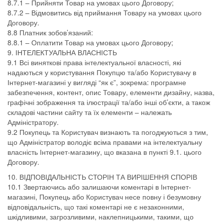
8.7.1 – Прийняти Товар на умовах цього Договору;
8.7.2 – Відмовитись від приймання Товару на умовах цього
Договору.
8.8 Платник зобов’язаний:
8.8.1 – Оплатити Товар на умовах цього Договору;
9. ІНТЕЛЕКТУАЛЬНА ВЛАСНІСТЬ
9.1 Всі виняткові права інтелектуальної власності, які
надаються у користування Покупцю та/або Користувачу в
Інтернет-магазині у вигляді “як є”, зокрема: програмне
забезпечення, контент, опис Товару, елементи дизайну, назва,
графічні зображення та ілюстрації та/або інші об’єкти, а також
складові частини сайту та їх елементи – належать
Адміністратору.
9.2 Покупець та Користувач визнають та погоджуються з тим,
що Адміністратор володіє всіма правами на інтелектуальну
власність Інтернет-магазину, що вказана в пункті 9.1. цього
Договору.
10. ВІДПОВІДАЛЬНІСТЬ СТОРІН ТА ВИРІШЕННЯ СПОРІВ
10.1 Звертаючись або залишаючи коментарі в Інтернет-
магазині, Покупець або Користувач несе повну і безумовну
відповідальність, що такі коментарі не є незаконними,
шкідливими, загрозливими, наклепницькими, такими, що