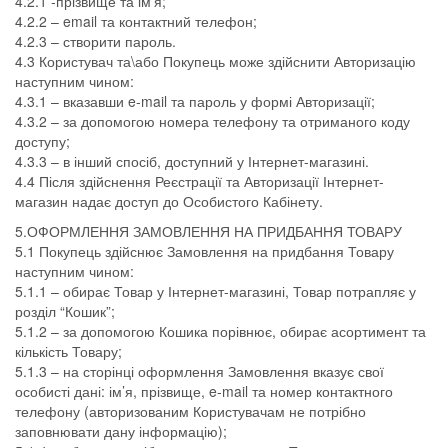
4.2.1 -прізвище та ім’я;
4.2.2 – email та контактний телефон;
4.2.3 – створити пароль.
4.3 Користувач та\або Покупець може здійснити Авторизацію
наступним чином:
4.3.1 – вказавши e-mail та пароль у формі Авторизації;
4.3.2 – за допомогою номера телефону та отриманого коду
доступу;
4.3.3 – в інший спосіб, доступний у Інтернет-магазині.
4.4 Після здійснення Реєстрації та Авторизації Інтернет-
магазин надає доступ до Особистого Кабінету.
5.ОФОРМЛЕННЯ ЗАМОВЛЕННЯ НА ПРИДБАННЯ ТОВАРУ
5.1 Покупець здійснює Замовлення на придбання Товару
наступним чином:
5.1.1 – обирає Товар у Інтернет-магазині, Товар потрапляє у
розділ “Кошик”;
5.1.2 – за допомогою Кошика порівнює, обирає асортимент та
кількість Товару;
5.1.3 – на сторінці оформлення Замовлення вказує свої
особисті дані: ім’я, прізвище, e-mail та номер контактного
телефону (авторизованим Користувачам не потрібно
заповнювати дану інформацію);