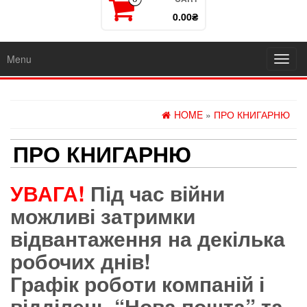
0.00₴
Menu
Toggl
navig
HOME
»
ПРО КНИГАРНЮ
ПРО КНИГАРНЮ
УВАГА!
Під час війни
можливі затримки
відвантаження на декілька
робочих днів!
Графік роботи компаній і
відділень “Нова пошта” та