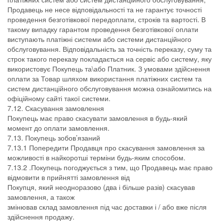
Продавець не несе відповідальності та не гарантує точності
проведення безготівкової передоплати, строків та вартості. В
такому випадку гарантом проведення безготівкової оплати
виступають платіжні системи або системи дистанційного
обслуговування. Відповідальність за точність переказу, суму та
строк такого переказу покладається на сервіс або систему, яку
використовує Покупець та\або Платник. З умовами здійснення
оплати за Товар шляхом використання платіжних систем та
систем дистанційного обслуговування можна ознайомитись на
офіційному сайті такої системи.
7.12. Скасування замовлення
Покупець має право скасувати замовлення в будь-який
момент до оплати замовлення.
7.13. Покупець зобов’язаний
7.13.1 Попередити Продавця про скасування замовлення за
можливості в найкоротші терміни будь-яким способом.
7.13.2 .Покупець погоджується з тим, що Продавець має право
відмовити в прийнятті замовлення від
Покупця, який неодноразово (два і більше разів) скасував
замовлення, а також
змінював склад замовлення під час доставки і / або вже після
здійснення продажу.