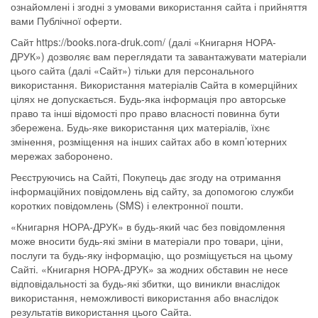
ознайомлені і згодні з умовами використання сайта і прийняття
вами Публічної оферти.
Сайт https://books.nora-druk.com/ (далі «Книгарня НОРА-
ДРУК») дозволяє вам переглядати та завантажувати матеріали
цього сайта (далі «Сайт») тільки для персонального
використання. Використання матеріалів Сайта в комерційних
цілях не допускається. Будь-яка інформація про авторське
право та інші відомості про право власності повинна бути
збережена. Будь-яке використання цих матеріалів, їхнє
змінення, розміщення на інших сайтах або в комп’ютерних
мережах заборонено.
Реєструючись на Сайті, Покупець дає згоду на отримання
інформаційних повідомлень від сайту, за допомогою служби
коротких повідомлень (SMS) і електронної пошти.
«Книгарня НОРА-ДРУК» в будь-який час без повідомлення
може вносити будь-які зміни в матеріали про товари, ціни,
послуги та будь-яку інформацію, що розміщується на цьому
Сайті. «Книгарня НОРА-ДРУК» за жодних обставин не несе
відповідальності за будь-які збитки, що виникли внаслідок
використання, неможливості використання або внаслідок
результатів використання цього Сайта.