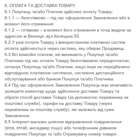
6. ОПЛАТА ТА ДОСТАВКА ТОВАРУ
6.1 Покупець та/або Платник здійснює оплату Товару:
6.1.1 — безготівково – під час оформлення Замовлення або в
момент його отримання:
6.1.2 — готівково – в момент його отримання в точці видачи за
адресою м.Вінниця, вул.Келецька 53.
6.2 У разі оплати Товару з використанням платіжних систем
оплата здійснюється через систему, яку обирає Продавець.
6.3 Всі комісійні платежі, які виникають у Покупця та/або
Платника під час оплати Товару безготівковою передоплатою,
оплачує Покупець та/або Платник, якщо інше не передбачено
відповідною платіжною системою, системою дистанційного
обслуговування або банком Покупця та/або Платника.
6.4 Під час оформлення Замовлення Покупець має можливість
залишити коментар щодо здійснення доставки Товару та
обрати спосіб доставки Товару (за допомогою перевізника чи
поштової служби), тарифи на доставку Товару (через
перевізника чи поштову службу), які залежать від суми
Замовлення.
6.5 Інтернет-магазин шляхом відправлення повідомлення
(sms, email, меседжер тощо) або телефонним дзвінком
повідомляє Покупцю та /або Отримувачу номер товаро-