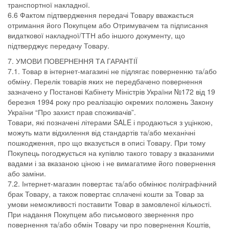
транспортної накладної.
6.6 Фактом підтвердження передачі Товару вважається
отримання його Покупцем або Отримувачем та підписання
видаткової накладної/ТТН або іншого документу, що
підтверджує передачу Товару.
7. УМОВИ ПОВЕРНЕННЯ ТА ГАРАНТІЇ
7.1. Товар в інтернет-магазині не підлягає поверненню та/або
обміну. Перелік товарів яких не передбачено повернення
зазначено у Постанові Кабінету Міністрів України №172 від 19
березня 1994 року про реалізацію окремих положень Закону
України “Про захист прав споживачів”.
Товари, які позначені літерами SALE і продаються з уцінкою,
можуть мати відхилення від стандартів та/або механічні
пошкодження, про що вказується в описі Товару. При тому
Покупець погоджується на купівлю такого товару з вказаними
вадами і за вказаною ціною і не вимагатиме його повернення
або заміни.
7.2. Інтернет-магазин повертає та/або обмінює поліграфічний
брак Товару, а також повертає сплачені кошти за Товар за
умови неможливості поставити Товар в замовленої кількості.
При надання Покупцем або письмового звернення про
повернення та/або обмін Товару чи про повернення Коштів,