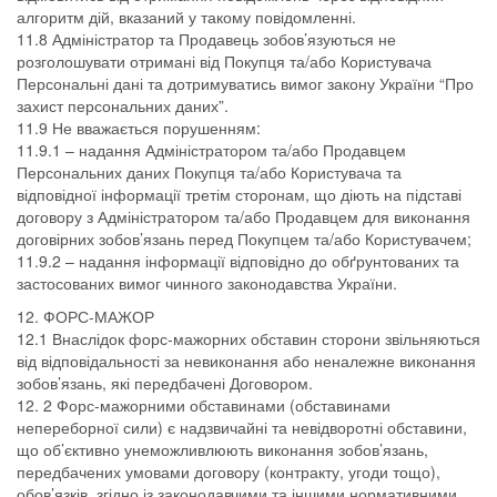
алгоритм дій, вказаний у такому повідомленні.
11.8 Адміністратор та Продавець зобов’язуються не
розголошувати отримані від Покупця та/або Користувача
Персональні дані та дотримуватись вимог закону України “Про
захист персональних даних”.
11.9 Не вважається порушенням:
11.9.1 – надання Адміністратором та/або Продавцем
Персональних даних Покупця та/або Користувача та
відповідної інформації третім сторонам, що діють на підставі
договору з Адміністратором та/або Продавцем для виконання
договірних зобов’язань перед Покупцем та/або Користувачем;
11.9.2 – надання інформації відповідно до обґрунтованих та
застосованих вимог чинного законодавства України.
12. ФОРС-МАЖОР
12.1 Внаслідок форс-мажорних обставин сторони звільняються
від відповідальності за невиконання або неналежне виконання
зобов’язань, які передбачені Договором.
12. 2 Форс-мажорними обставинами (обставинами
непереборної сили) є надзвичайні та невідворотні обставини,
що об’єктивно унеможливлюють виконання зобов’язань,
передбачених умовами договору (контракту, угоди тощо),
обов’язків, згідно із законодавчими та іншими нормативними