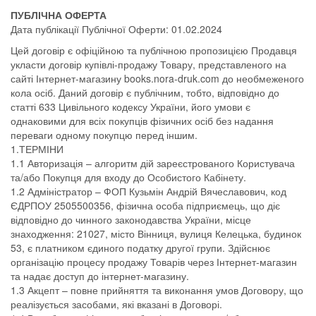
ПУБЛІЧНА ОФЕРТА
Дата публікації Публічної Оферти: 01.02.2024
Цей договір є офіційною та публічною пропозицією Продавця
укласти договір купівлі-продажу Товару, представленого на
сайті Інтернет-магазину books.nora-druk.com до необмеженого
кола осіб. Даний договір є публічним, тобто, відповідно до
статті 633 Цивільного кодексу України, його умови є
однаковими для всіх покупців фізичних осіб без надання
переваги одному покупцю перед іншим.
1.ТЕРМІНИ
1.1 Авторизація – алгоритм дій зареєстрованого Користувача
та/або Покупця для входу до Особистого Кабінету.
1.2 Адміністратор – ФОП Кузьмін Андрій Вячеславович, код
ЄДРПОУ 2505500356, фізична особа підприємець, що діє
відповідно до чинного законодавства України, місце
знаходження: 21027, місто Вінниця, вулиця Келецька, будинок
53, є платником єдиного податку другої групи. Здійснює
організацію процесу продажу Товарів через Інтернет-магазин
та надає доступ до інтернет-магазину.
1.3 Акцепт – повне прийняття та виконання умов Договору, що
реалізується засобами, які вказані в Договорі.