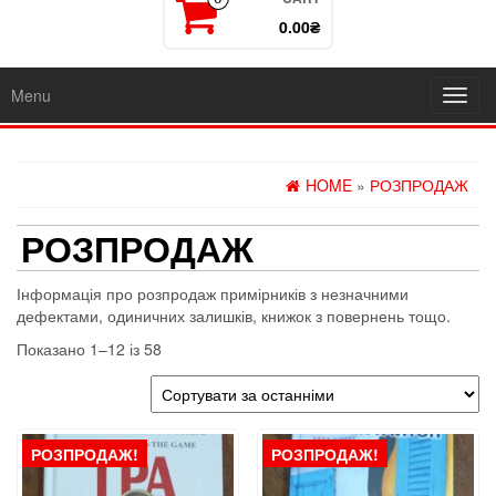
0.00₴
Menu
Toggl
navig
HOME
»
РОЗПРОДАЖ
РОЗПРОДАЖ
Інформація про розпродаж примірників з незначними
дефектами, одиничних залишків, книжок з повернень тощо.
Sorted
Показано 1–12 із 58
by
latest
РОЗПРОДАЖ!
РОЗПРОДАЖ!