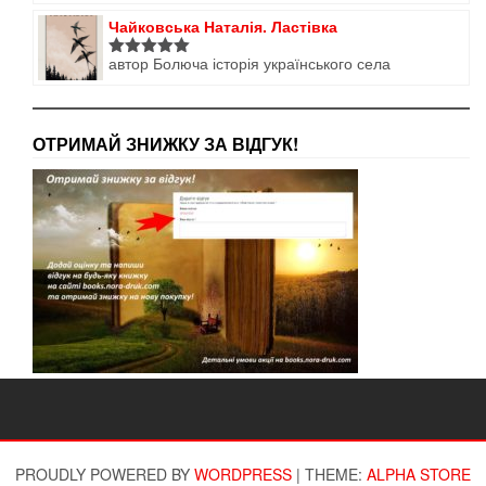
5
з 5
Чайковська Наталія. Ластівка
автор Болюча історія українського села
Оцінено в
5
з 5
ОТРИМАЙ ЗНИЖКУ ЗА ВІДГУК!
PROUDLY POWERED BY
WORDPRESS
|
THEME:
ALPHA STORE