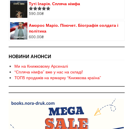
Туті Іларія. Спляча німфа
590.00
₴
Оцінено в
5.00
з 5
Аморос Маріо. Піночет. Біографія солдата і
політика
600.00
₴
НОВИНИ АНОНСИ
Ми на Книжковому Арсеналі
“Спляча німфа” вже у нас на складі!
ТОП5 продажів на ярмарку “Книжкова країна”