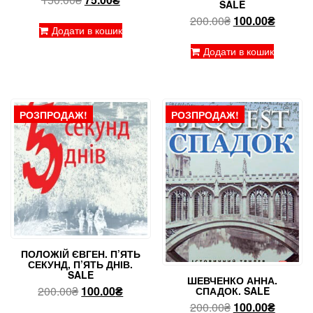
SALE
ціна:
ціна:
Оригінальна
Поточн
200.00
₴
100.00
₴
150.00₴.
75.00₴.
Додати в кошик
ціна:
ціна:
200.00₴.
100.00₴
Додати в кошик
РОЗПРОДАЖ!
РОЗПРОДАЖ!
ПОЛОЖІЙ ЄВГЕН. П’ЯТЬ
СЕКУНД, П’ЯТЬ ДНІВ.
SALE
ШЕВЧЕНКО АННА.
Оригінальна
Поточна
200.00
₴
100.00
₴
СПАДОК. SALE
ціна:
ціна:
Оригінальна
Поточн
200.00
₴
100.00
₴