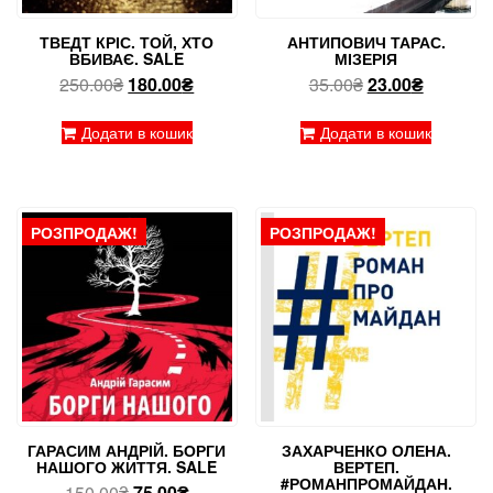
ТВЕДТ КРІС. ТОЙ, ХТО
АНТИПОВИЧ ТАРАС.
ВБИВАЄ. SALE
МІЗЕРІЯ
Оригінальна
Поточна
Оригінальна
Поточна
250.00
₴
180.00
₴
35.00
₴
23.00
₴
ціна:
ціна:
ціна:
ціна:
250.00₴.
180.00₴.
35.00₴.
23.00₴.
Додати в кошик
Додати в кошик
РОЗПРОДАЖ!
РОЗПРОДАЖ!
ГАРАСИМ АНДРІЙ. БОРГИ
ЗАХАРЧЕНКО ОЛЕНА.
НАШОГО ЖИТТЯ. SALE
ВЕРТЕП.
#РОМАНПРОМАЙДАН.
Оригінальна
Поточна
150.00
₴
75.00
₴