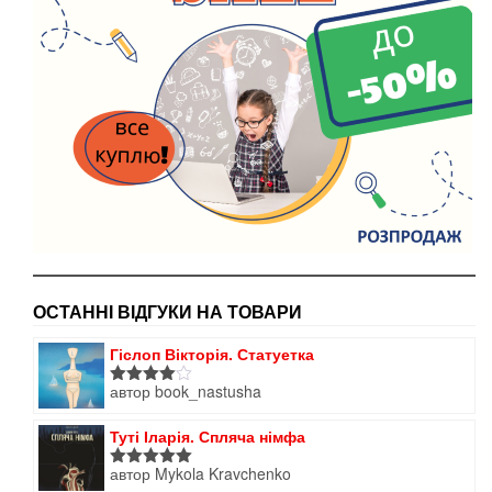
ОСТАННІ ВІДГУКИ НА ТОВАРИ
Гіслоп Вікторія. Статуетка
автор book_nastusha
Оцінено
в
4
з 5
Туті Іларія. Спляча німфа
автор Mykola Kravchenko
Оцінено в