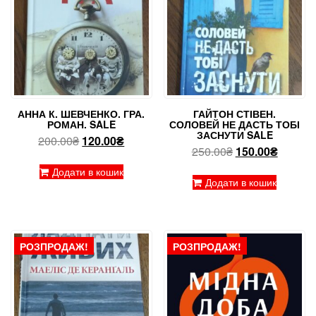
АННА К. ШЕВЧЕНКО. ГРА.
ГАЙТОН СТІВЕН.
РОМАН. SALE
СОЛОВЕЙ НЕ ДАСТЬ ТОБІ
ЗАСНУТИ SALE
Оригінальна
Поточна
200.00
₴
120.00
₴
Оригінальна
Поточн
250.00
₴
150.00
₴
ціна:
ціна:
ціна:
ціна:
200.00₴.
120.00₴.
Додати в кошик
250.00₴.
150.00₴
Додати в кошик
РОЗПРОДАЖ!
РОЗПРОДАЖ!