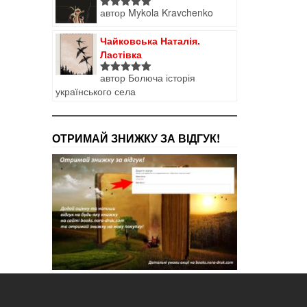
автор Mykola Kravchenko
Оцінено в
5
з 5
Чайковська Наталія.
Ластівка
автор Болюча історія
Оцінено в
українського села
5
з 5
ОТРИМАЙ ЗНИЖКУ ЗА ВІДГУК!