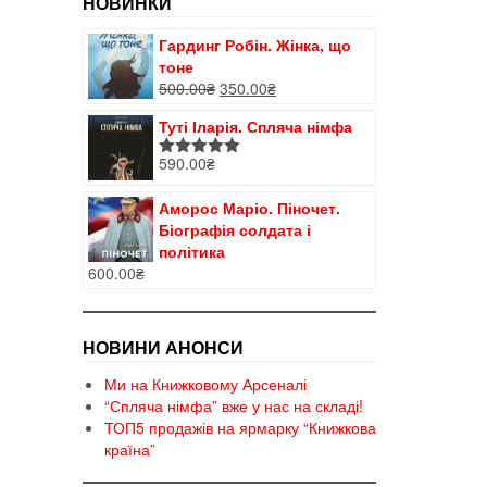
НОВИНКИ
Гардинг Робін. Жінка, що
тоне
Оригінальна
Поточна
500.00
₴
350.00
₴
ціна:
ціна:
Туті Іларія. Спляча німфа
500.00₴.
350.00₴.
590.00
₴
Оцінено в
5.00
з 5
Аморос Маріо. Піночет.
Біографія солдата і
політика
600.00
₴
НОВИНИ АНОНСИ
Ми на Книжковому Арсеналі
“Спляча німфа” вже у нас на складі!
ТОП5 продажів на ярмарку “Книжкова
країна”