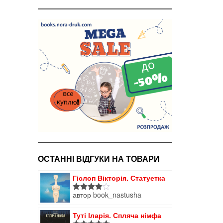
ОСТАННІ ВІДГУКИ НА ТОВАРИ
Гіслоп Вікторія. Статуетка
автор book_nastusha
Оцінено
в
4
з 5
Туті Іларія. Спляча німфа