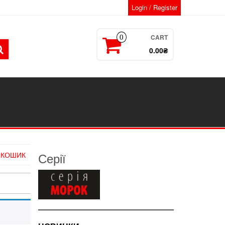
Login / Register
CART
0
0.00₴
Серії
»
КОШИК