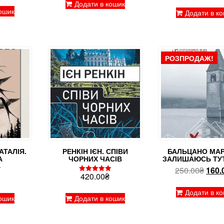
Додати в кошик
ошик
Додати в к
РОЗПРОДАЖ!
АТАЛІЯ.
РЕНКІН ІЄН. СПІВИ
БАЛЬЦАНО МАР
А
ЧОРНИХ ЧАСІВ
ЗАЛИШАЮСЬ ТУТ
Ориг
250.00
₴
160.
420.00
₴
Оцінено в
ціна:
5.00
з 5
250.
Додати в к
ошик
Додати в кошик