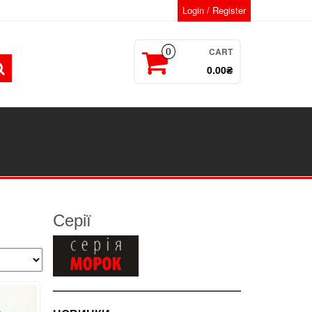
Login / Register
CART
0
0.00₴
Серії