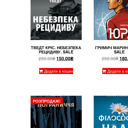
ТВЕДТ КРІС. НЕБЕЗПЕКА
ГРИМИЧ МАРИН
РЕЦИДИВУ. SALE
SALE
Оригінальна
Поточна
Ори
250.00
₴
150.00
₴
250.00
₴
180
ціна:
ціна:
ціна
250.00₴.
150.00₴.
250
Додати в кошик
Додати в к
РОЗПРОДАЖ!