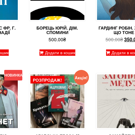
 ФР. Г.
БОРЕЦЬ ЮРІЙ. ДІМ.
ГАРДИНГ РОБІН. 
АДІЇ
СПОМИНИ
ЩО ТОНЕ
Ориг
500.00
₴
500.00
₴
350.
ціна:
500.
ошик
Додати в кошик
Додати в к
НОВИНКА!
Акція!
РОЗПРОДАЖ!