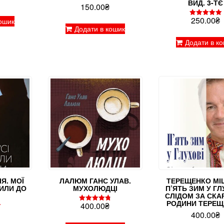
ВИД. 3-ТЄ
150.00
₴
250.00
₴
ошик
Оцінено в
Додати в кошик
5.00
з 5
Додати в к
Я. МОЇ
ЛАЛЮМ ГАНС УЛАВ.
ТЕРЕЩЕНКО МІ
ЖИЛИ ДО
МУХОЛЮДЦІ
П’ЯТЬ ЗИМ У ГЛ
СЛІДОМ ЗА СКА
РОДИНИ ТЕРЕЩ
400.00
₴
Оцінено в
400.00
₴
4.83
з 5