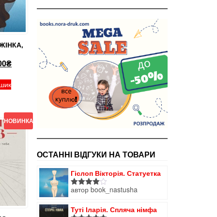
ЖІНКА,
інальна
Поточна
00
₴
ціна:
00₴.
350.00₴.
ошик
НОВИНКА!
ОСТАННІ ВІДГУКИ НА ТОВАРИ
Гіслоп Вікторія. Статуетка
автор book_nastusha
Оцінено
в
4
з 5
Туті Іларія. Спляча німфа