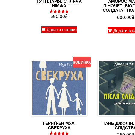
ТУТІ ІЛАРІЯ. СПЛЯЧА
АМОРОС МА
НІМФА
ПІНОЧЕТ. БІО
СОЛДАТА І ПО
590.00
₴
600.00
₴
Оцінено в
5.00
з 5
Додати в кошик
Додати в к
НОВИНКА!
ГЕРНҐРЕН МУА.
ТАНЬ ДЖОЛІН.
СВЕКРУХА
СЛІДСТВ
250.00
₴