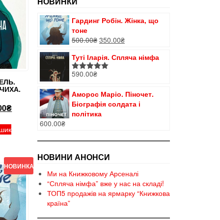
НОВИНКИ
Гардинг Робін. Жінка, що
тоне
Оригінальна
Поточна
500.00
₴
350.00
₴
ціна:
ціна:
Туті Іларія. Спляча німфа
500.00₴.
350.00₴.
590.00
₴
Оцінено в
ЕЛЬ.
5.00
з 5
ЧИХА.
Аморос Маріо. Піночет.
Біографія солдата і
інальна
Поточна
00
₴
політика
ціна:
600.00
₴
00₴.
180.00₴.
ошик
НОВИНИ АНОНСИ
НОВИНКА!
Ми на Книжковому Арсеналі
“Спляча німфа” вже у нас на складі!
ТОП5 продажів на ярмарку “Книжкова
країна”