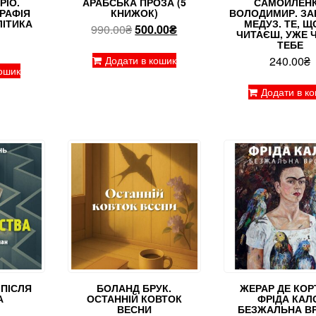
РІО.
АРАБСЬКА ПРОЗА (5
САМОЙЛЕН
ГРАФІЯ
КНИЖОК)
ВОЛОДИМИР. ЗА
ЛІТИКА
МЕДУЗ. ТЕ, Щ
Оригінальна
Поточна
990.00
₴
500.00
₴
ЧИТАЄШ, УЖЕ 
ціна:
ціна:
ТЕБЕ
990.00₴.
500.00₴.
Додати в кошик
240.00
₴
ошик
Додати в к
 ПІСЛЯ
БОЛАНД БРУК.
ЖЕРАР ДЕ КОР
А
ОСТАННІЙ КОВТОК
ФРІДА КАЛ
ВЕСНИ
БЕЗЖАЛЬНА В