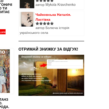
КО
автор Mykola Kravchenko
ГОНИЧІ
Оцінено в
О ТИ
5
з 5
ЧИТАЄ
Чайковська Наталія.
Ластівка
автор Болюча історія
Оцінено в
ошик
українського села
5
з 5
ОТРИМАЙ ЗНИЖКУ ЗА ВІДГУК!
ТАНЗ
О.
РОДА.