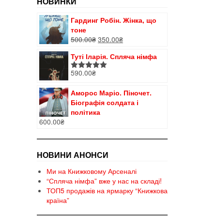
НОВИНКИ
Гардинг Робін. Жінка, що
тоне
Оригінальна
Поточна
500.00
₴
350.00
₴
ціна:
ціна:
Туті Іларія. Спляча німфа
500.00₴.
350.00₴.
590.00
₴
Оцінено в
5.00
з 5
Аморос Маріо. Піночет.
Біографія солдата і
політика
600.00
₴
НОВИНИ АНОНСИ
Ми на Книжковому Арсеналі
“Спляча німфа” вже у нас на складі!
ТОП5 продажів на ярмарку “Книжкова
країна”