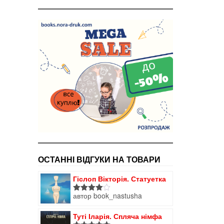
ОСТАННІ ВІДГУКИ НА ТОВАРИ
Гіслоп Вікторія. Статуетка
автор book_nastusha
Оцінено
в
4
з 5
Туті Іларія. Спляча німфа