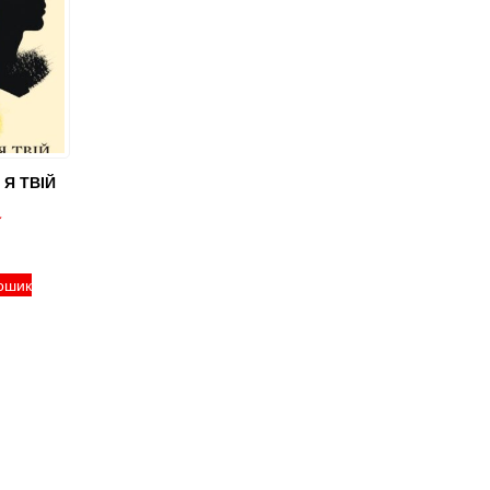
 Я ТВІЙ
ошик