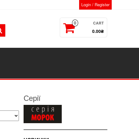
Login / Register
CART
0
0.00₴
Серії