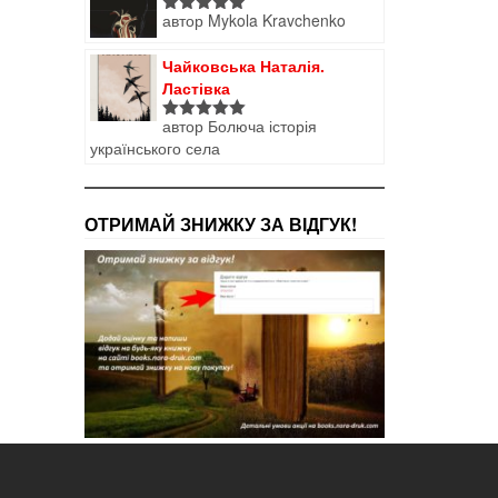
автор Mykola Kravchenko
Оцінено в
5
з 5
Чайковська Наталія.
Ластівка
автор Болюча історія
Оцінено в
українського села
5
з 5
ОТРИМАЙ ЗНИЖКУ ЗА ВІДГУК!