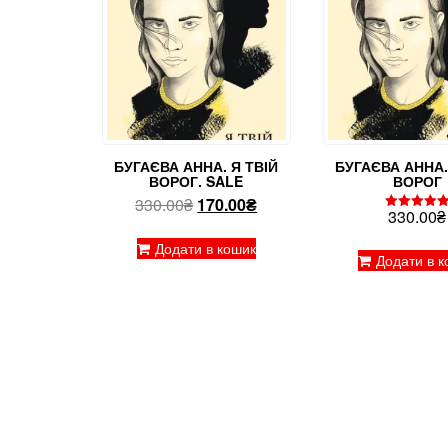
БУГАЄВА АННА. Я ТВІЙ
БУГАЄВА АННА.
ВОРОГ. SALE
ВОРОГ
Оригінальна
Поточна
330.00
₴
170.00
₴
330.00
₴
Оцінено в
ціна:
ціна:
5.00
з 5
330.00₴.
170.00₴.
Додати в кошик
Додати в к