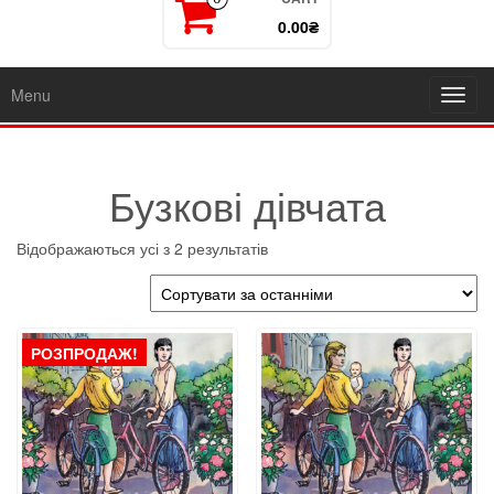
0.00₴
Menu
Toggl
navig
Бузкові дівчата
Sorted
Відображаються усі з 2 результатів
by
latest
РОЗПРОДАЖ!