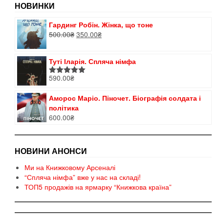
НОВИНКИ
Гардинг Робін. Жінка, що тоне
Оригінальна
Поточна
500.00
₴
350.00
₴
ціна:
ціна:
500.00₴.
350.00₴.
Туті Іларія. Спляча німфа
590.00
₴
Оцінено в
5.00
з 5
Аморос Маріо. Піночет. Біографія солдата і
політика
600.00
₴
НОВИНИ АНОНСИ
Ми на Книжковому Арсеналі
“Спляча німфа” вже у нас на складі!
ТОП5 продажів на ярмарку “Книжкова країна”