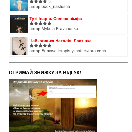
автор book_nastusha
Оцінено
в
4
з 5
Туті Іларія. Спляча німфа
автор Mykola Kravchenko
Оцінено в
5
з 5
Чайковська Наталія. Ластівка
автор Болюча історія українського села
Оцінено в
5
з 5
ОТРИМАЙ ЗНИЖКУ ЗА ВІДГУК!