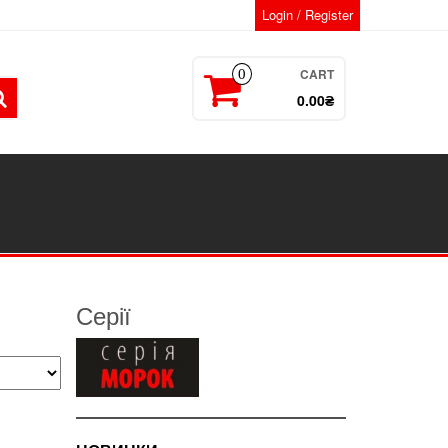
Login / Register
CART
0
0.00₴
Серії