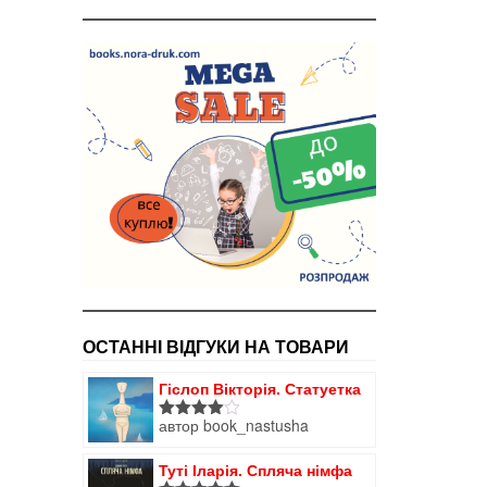
ОСТАННІ ВІДГУКИ НА ТОВАРИ
Гіслоп Вікторія. Статуетка
автор book_nastusha
Оцінено
в
4
з 5
Туті Іларія. Спляча німфа