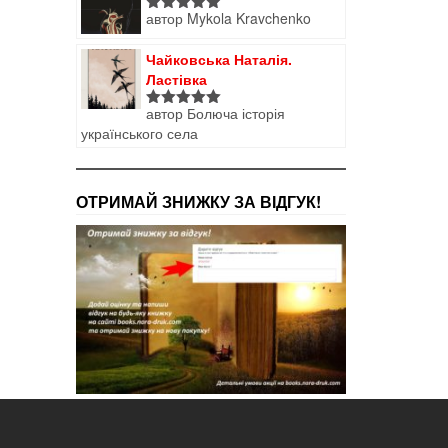
автор Mykola Kravchenko
Оцінено в
5
з 5
Чайковська Наталія.
Ластівка
автор Болюча історія
Оцінено в
українського села
5
з 5
ОТРИМАЙ ЗНИЖКУ ЗА ВІДГУК!