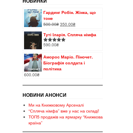
НОВИНКИ
Гардинг Робін. Жінка, що
тоне
Оригінальна
Поточна
500.00
₴
350.00
₴
ціна:
ціна:
Туті Іларія. Спляча німфа
500.00₴.
350.00₴.
590.00
₴
Оцінено в
5.00
з 5
Аморос Маріо. Піночет.
Біографія солдата і
політика
600.00
₴
НОВИНИ АНОНСИ
Ми на Книжковому Арсеналі
“Спляча німфа” вже у нас на складі!
ТОП5 продажів на ярмарку “Книжкова
країна”