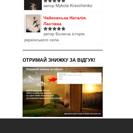
автор Mykola Kravchenko
Оцінено в
5
з 5
Чайковська Наталія.
Ластівка
автор Болюча історія
Оцінено в
українського села
5
з 5
ОТРИМАЙ ЗНИЖКУ ЗА ВІДГУК!