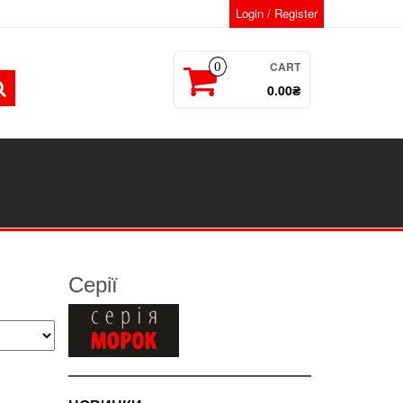
Login / Register
CART
0
0.00₴
Серії