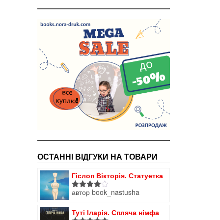
ОСТАННІ ВІДГУКИ НА ТОВАРИ
Гіслоп Вікторія. Статуетка
автор book_nastusha
Оцінено
в
4
з 5
Туті Іларія. Спляча німфа