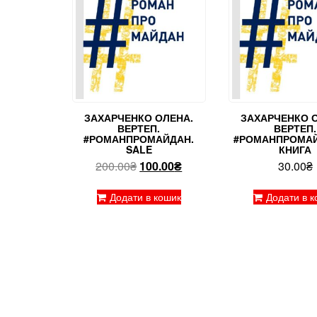
ЗАХАРЧЕНКО ОЛЕНА.
ЗАХАРЧЕНКО 
ВЕРТЕП.
ВЕРТЕП.
#РОМАНПРОМАЙДАН.
#РОМАНПРОМАЙ
SALE
КНИГА
Оригінальна
Поточна
200.00
₴
100.00
₴
30.00
₴
ціна:
ціна:
200.00₴.
100.00₴.
Додати в кошик
Додати в к