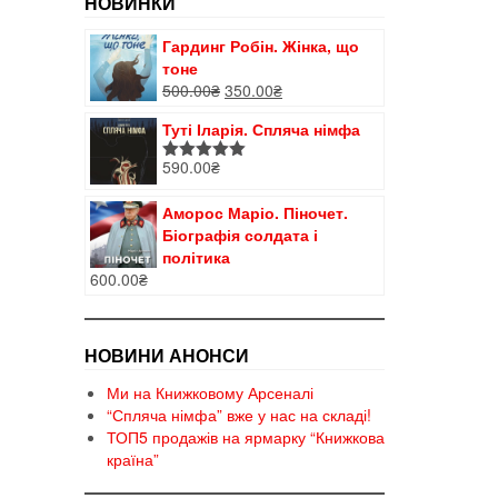
НОВИНКИ
Гардинг Робін. Жінка, що
тоне
Оригінальна
Поточна
500.00
₴
350.00
₴
ціна:
ціна:
Туті Іларія. Спляча німфа
500.00₴.
350.00₴.
590.00
₴
Оцінено в
5.00
з 5
Аморос Маріо. Піночет.
Біографія солдата і
політика
600.00
₴
НОВИНИ АНОНСИ
Ми на Книжковому Арсеналі
“Спляча німфа” вже у нас на складі!
ТОП5 продажів на ярмарку “Книжкова
країна”