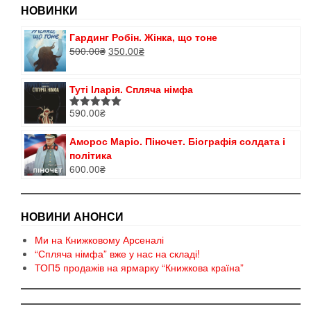
НОВИНКИ
Гардинг Робін. Жінка, що тоне
Оригінальна
Поточна
500.00
₴
350.00
₴
ціна:
ціна:
500.00₴.
350.00₴.
Туті Іларія. Спляча німфа
590.00
₴
Оцінено в
5.00
з 5
Аморос Маріо. Піночет. Біографія солдата і
політика
600.00
₴
НОВИНИ АНОНСИ
Ми на Книжковому Арсеналі
“Спляча німфа” вже у нас на складі!
ТОП5 продажів на ярмарку “Книжкова країна”