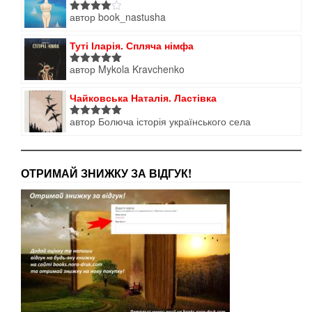
автор book_nastusha
Оцінено
в
4
з 5
Туті Іларія. Спляча німфа
автор Mykola Kravchenko
Оцінено в
5
з 5
Чайковська Наталія. Ластівка
автор Болюча історія українського села
Оцінено в
5
з 5
ОТРИМАЙ ЗНИЖКУ ЗА ВІДГУК!