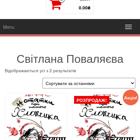
0.00₴
Menu
Toggl
navig
Світлана Поваляєва
Sorted
Відображаються усі з 2 результатів
by
latest
Акція!
РОЗПРОДАЖ!