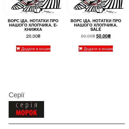
ВОРС ІДА. НОТАТКИ ПРО
ВОРС ІДА. НОТАТКИ ПРО
НАШОГО ХЛОПЧИКА. Е-
НАШОГО ХЛОПЧИКА.
КНИЖКА
SALE
Оригінальна
Поточна
20.00
₴
80.00
₴
50.00
₴
ціна:
ціна:
80.00₴.
50.00₴.
Додати в кошик
Додати в кошик
Серії