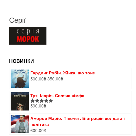
Серії
НОВИНКИ
Гардинг Робін. Жінка, що тоне
Оригінальна
Поточна
500.00
₴
350.00
₴
ціна:
ціна:
500.00₴.
350.00₴.
Туті Іларія. Спляча німфа
590.00
₴
Оцінено в
5.00
з 5
Аморос Маріо. Піночет. Біографія солдата і
політика
600.00
₴