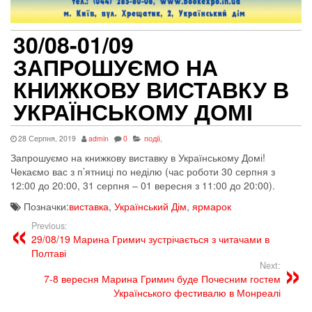
30/08-01/09
ЗАПРОШУЄМО НА
КНИЖКОВУ ВИСТАВКУ В
УКРАЇНСЬКОМУ ДОМІ
28 Серпня, 2019
admin
0
події
,
Запрошуємо на книжкову виставку в Українському Домі!
Чекаємо вас з п’ятниці по неділю (час роботи 30 серпня з
12:00 до 20:00, 31 серпня – 01 вересня з 11:00 до 20:00).
Позначки:
виставка
,
Український Дім
,
ярмарок
Previous:
29/08/19 Марина Гримич зустрічається з читачами в
Полтаві
Next:
7-8 вересня Марина Гримич буде Почесним гостем
Українського фестивалю в Монреалі