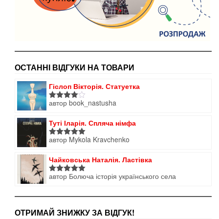
ОСТАННІ ВІДГУКИ НА ТОВАРИ
Гіслоп Вікторія. Статуетка
автор book_nastusha
Оцінено
в
4
з 5
Туті Іларія. Спляча німфа
автор Mykola Kravchenko
Оцінено в
5
з 5
Чайковська Наталія. Ластівка
автор Болюча історія українського села
Оцінено в
5
з 5
ОТРИМАЙ ЗНИЖКУ ЗА ВІДГУК!