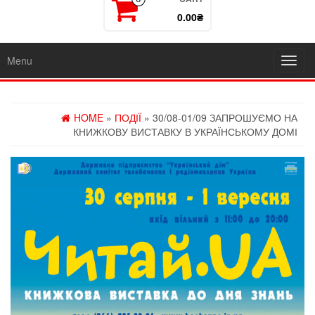
0.00₴
Menu
Toggl
navig
HOME
»
ПОДІЇ
» 30/08-01/09 ЗАПРОШУЄМО НА
КНИЖКОВУ ВИСТАВКУ В УКРАЇНСЬКОМУ ДОМІ