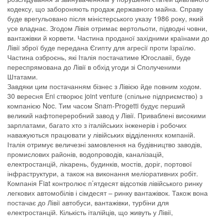
кодексу, що забороняють продаж державного майна. Справу
буде врегульовано після міністерського указу 1986 року, який
усе владнає. Згодом Лівія отримає вертольоти, підводні човни,
вантажівки й корвети. Частина проданої західними країнами до
Лівії зброї буде передана Єгипту для агресії проти Ізраїлю.
Частина озброєнь, які Італія постачатиме Югославії, буде
переспрямована до Лівії в обхід угоди зі Сполученими
Штатами.
Завдяки цим постачанням бізнес з Лівією йде повним ходом.
30 вересня Eni створює joint venture (спільне підприємство) з
компанією Noc. Тим часом Snam-Progetti будує перший
великий нафтопереробний завод у Лівії. Приваблені високими
зарплатами, багато хто з італійських інженерів і робочих
наважуються працювати у лівійських відділеннях компаній.
Італія отримує величезні замовлення на будівництво заводів,
промислових районів, водопроводів, каналізацій,
електростанцій, лікарень, будинків, мостів, доріг, портової
інфраструктури, а також на виконання меліоративних робіт.
Компанія Fiat контролює п’ятдесят відсотків лівійського ринку
легкових автомобілів і сімдесят – ринку вантажівок. Також вона
постачає до Лівії автобуси, вантажівки, турбіни для
електростанцій. Кількість італійців, що живуть у Лівії,