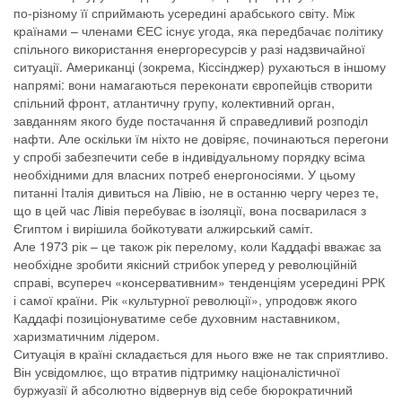
по-різному її сприймають усередині арабського світу. Між
країнами – членами ЄЕС існує угода, яка передбачає політику
спільного використання енергоресурсів у разі надзвичайної
ситуації. Американці (зокрема, Кіссінджер) рухаються в іншому
напрямі: вони намагаються переконати європейців створити
спільний фронт, атлантичну групу, колективний орган,
завданням якого буде постачання й справедливий розподіл
нафти. Але оскільки їм ніхто не довіряє, починаються перегони
у спробі забезпечити себе в індивідуальному порядку всіма
необхідними для власних потреб енергоносіями. У цьому
питанні Італія дивиться на Лівію, не в останню чергу через те,
що в цей час Лівія перебуває в ізоляції, вона посварилася з
Єгиптом і вирішила бойкотувати алжирський саміт.
Але 1973 рік – це також рік перелому, коли Каддафі вважає за
необхідне зробити якісний стрибок уперед у революційній
справі, всупереч «консервативним» тенденціям усередині РРК
і самої країни. Рік «культурної революції», упродовж якого
Каддафі позиціонуватиме себе духовним наставником,
харизматичним лідером.
Ситуація в країні складається для нього вже не так сприятливо.
Він усвідомлює, що втратив підтримку націоналістичної
буржуазії й абсолютно відвернув від себе бюрократичний