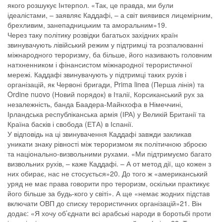
якого розшукує Інтерпол. «Так, це правда, ми були
ідеалістами, – заявляє Каддафі, – а світ виявився лицемірним,
брехливим, занепадницьким та аморальним»19.
Через таку політику розвідки багатьох західних країн
звинувачують лівійський режим у підтримці та розпалюванні
міжнародного тероризму, ба більше, його називають головним
натхненником і фінансистом міжнародної терористичної
мережі. Каддафі звинувачують у підтримці таких рухів і
організацій, як Червоні бригади, Prima linea (Перша лінія) та
Ordine nuovo (Новий порядок) в Італії, Корсиканський рух за
незалежність, банда Баадера-Майнхофа в Німеччині,
Ірландська республіканська армія (ІРА) у Великій Британії та
Країна басків і свобода (ЕТА) в Іспанії.
У відповідь на ці звинувачення Каддафі завжди закликав
уникати знаку рівності між тероризмом як політичною зброєю
та національно-визвольними рухами. «Ми підтримуємо багато
визвольних рухів, – каже Каддафі. – А от метод дії, що кожен з
них обирає, нас не стосується»20. До того ж «американський
уряд не має права говорити про тероризм, оскільки практикує
його більше за будь-кого у світі». А ще «немає жодних підстав
включати ОВП до списку терористичних організацій»21. Він
додає: «Я хочу об’єднати всі арабські народи в боротьбі проти