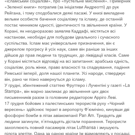
«ісламський соціалізм», про «пустельне мислення». Примірник
«Зеленої книги» потрапив (за ініціативи Андреотті) до рук
Рейгана, і тому сподобалися деякі пасажі. У книзі викладене
вельми особисте бачення соціалізму та ісламу, де останній
постає чинником єдності, ідентичності та звільнення країни. У
Корані, як неодноразово заявляв Каддафі, містяться всі
настанови, необхідні для побудови ідеального і сучасного
суспільства. Іслам має універсальне призначення, він є
джерелом прогресу й усіх наук, саме він раніше за інших
дійшов до прав людини та трудящих, до ліквідації класів. Саме
у Корані містяться відповіді на всі запитання: арабська єдність,
соціалізм, роль жінки, право власності та спадкування, падіння
Римської імперії, доля нашої планети. Усі народи, стверджує
він, рано чи пізно навернуться до ісламу.
У грудні, збентежений статтею Фруттеро і Лучентіні у газеті «La
Stampa», він марно закликає до звільнення цих двох
письменників разом із головним редактором Арріго Леві.
17 грудня бойовик з палестинських терористів руху «Чорний
вересень» здійснює теракт в аеропорту Ф’юмічіно, кинувши дві
фосфорні бомби в літак авіакомпанії Pan Am. Тридцять дві
людини загинули, п’ятнадцять дістали поранення. Терористи
захоплюють повний пасажирів літак Lufthansa і змушують
пілота злетіти. Одна за одною країни їм відмовляють у посадці,