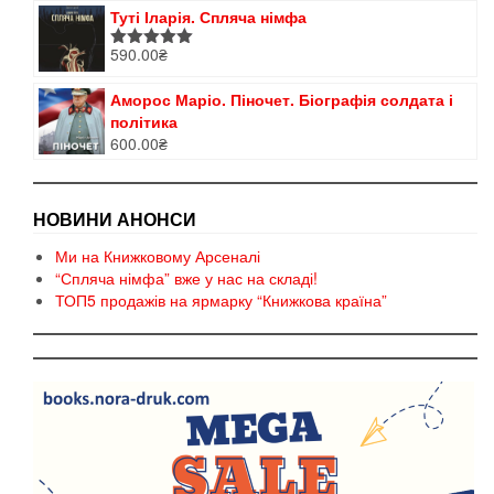
Туті Іларія. Спляча німфа
590.00
₴
Оцінено в
5.00
з 5
Аморос Маріо. Піночет. Біографія солдата і
політика
600.00
₴
НОВИНИ АНОНСИ
Ми на Книжковому Арсеналі
“Спляча німфа” вже у нас на складі!
ТОП5 продажів на ярмарку “Книжкова країна”