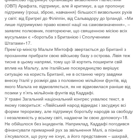
(ОВП) Арафата, підтримує, але й критикує, а ще пропонує
підтримку (гроші, зброю, навчання) більшості визвольних рухів
у світі: від Еритреї до Філіппін, від Сальвадору до Ірландії. «Ми
лише підтримуємо право кожної нації на самовизначення», –
заявляє полковник, повторюючи, що священною місією всіх
мусульман є «боротьба з Британією і Сполученими
Штатами»17.
Прем’єр-міністр Мальти Мінтофф звертається до Британії з
проханням прибрати свою військову базу з острова. Лівія теж
тисне в цьому напрямі, тому що їй кортить поширити свій
вплив на Мальту, але італійське посередництво вирішує
ситуацію на користь Британії, не в останню чергу завдяки
внеску Італії у розмірі два з половиною мільйони фунтів, від
якого Мальта не відмовляється, як не відмовилася раніше від
позики у п’ять мільйонів фунтів від Каддафі.
У травні Загальний національний конгрес ухвалює текст, в
якому говориться: «Лівійський народ відкидає і засуджує всі
форми тероризму, але підтримує боротьбу народів за свободу
і незалежність у всьому світі, надаючи їм свою допомогу»18.
Не обійшлося без інцидентів. Наприклад, Каддафі погодився
фінансувати примарний рух за звільнення Малі, а пізніше
з’ясувалося, що руху не існує, а його представник – шахрай,