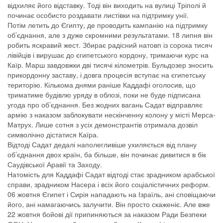
відхиляє його відставку. Тоді він виходить на вулиці Тріполі й
починає особисто роздавати листівки на підтримку унії.
Потім летить до Єгипту, де проводить кампанію на підтримку
об’єднання, але з дуже скромними результатами. 18 липня він
робить яскравий жест. Збирає радісний натовп із сорока тисяч
лівійців і вирушає до єгипетського кордону, тримаючи курс на
Каїр. Марш завдовжки дві тисячі кілометрів. Бульдозер зносить
прикордонну заставу, і довга процесія вступає на єгипетську
територію. Кількома днями раніше Каддафі оголосив, що
триматиме будівлю уряду в облозі, поки не буде підписана
угода про об’єднання. Без жодних вагань Садат відправляє
армію з наказом заблокувати нескінченну колону у місті Мерса-
Матрух. Лише сотня з усіх демонстрантів отримала дозвіл
символічно дістатися Каїра.
Відтоді Садат дедалі наполегливіше ухиляється від плану
об’єднання двох країн, ба більше, він починає дивитися в бік
Саудівської Аравії та Заходу.
Натомість для Каддафі Садат відтоді стає зрадником арабської
справи, зрадником Насера і всіх його соціалістичних реформ.
06 жовтня Єгипет і Сирія нападають на Ізраїль, ані сповіщаючи
його, ані намагаючись залучити. Він просто скаженіє. Але вже
22 жовтня бойові дії припиняються за наказом Ради Безпеки