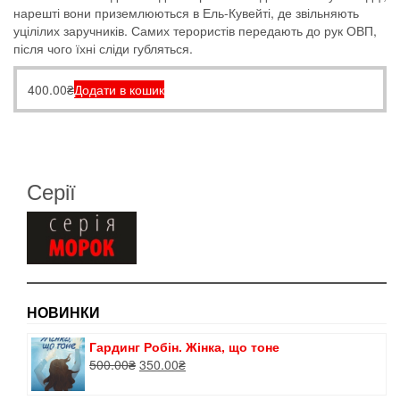
нарешті вони приземлюються в Ель-Кувейті, де звільняють
уцілілих заручників. Самих терористів передають до рук ОВП,
після чого їхні сліди губляться.
400.00
₴
Додати в кошик
Серії
НОВИНКИ
Гардинг Робін. Жінка, що тоне
Оригінальна
Поточна
500.00
₴
350.00
₴
ціна:
ціна:
500.00₴.
350.00₴.