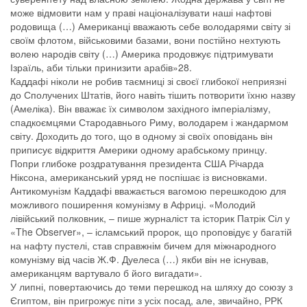
може відмовити нам у праві націоналізувати наші нафтові
родовища (…) Американці вважають себе володарями світу зі
своїм флотом, військовими базами, вони постійно нехтують
волею народів світу (…) Америка продовжує підтримувати
Ізраїль, аби тільки принизити арабів»28.
Каддафі ніколи не робив таємниці зі своєї глибокої неприязні
до Сполучених Штатів, його навіть тішить потворити їхню назву
(Амеліка). Він вважає їх символом західного імперіалізму,
спадкоємцями Стародавнього Риму, володарем і жандармом
світу. Доходить до того, що в одному зі своїх оповідань він
приписує відкриття Америки одному арабському принцу.
Попри глибоке роздратування президента США Річарда
Ніксона, американський уряд не поспішає із висновками.
Антикомунізм Каддафі вважається вагомою перешкодою для
можливого поширення комунізму в Африці. «Молодий
лівійський полковник, – пише журналіст та історик Патрік Сіл у
«The Observer», – ісламський пророк, що проповідує у багатій
на нафту пустелі, став справжнім бичем для міжнародного
комунізму від часів Ж.Ф. Дуелеса (…) якби він не існував,
американцям вартувало б його вигадати».
У липні, повертаючись до теми перешкод на шляху до союзу з
Єгиптом, він пригрожує піти з усіх посад, але, звичайно, РРК