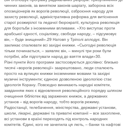
чинних законів, за винятком законів шаріату, заборона всіх
опозиціонерів як ворогів революції, озброєння народу для
захисту революції, адміністративна реформа для витіснення
старої розжирілої та ледачої бюрократії, культурна революція
для боротьби з іноземними впливами. «Хто виступає проти
арабської єдності, соціалізму, свободи народу, – підсумовує
він, – буде знищений».29 Натовп у Тріполі аплодує. Він
закликає спалювати всі західні книжки. «Сьогодні революція
тільки починається, – заявляє він, – минулі три роки були
потрібні, аби підготувати народ до взяття влади»30.
Різні пункти його програми застосовуються дослівно: близько
тисячі «ворогів революції» заарештовано, люди спалюють
просто на вулицях книжки іноземними мовами та західні
музичні інструменти; єдиною дозволеною ідеологією стає
ідеологія Корану. Повсюдно виникають народні комітети,
завданням яких є відновлення революційного порядку шляхом
очищення бібліотек від заражених книжок, а державних
установ – від ворогів народу, тобто ворогів режиму.
Радіостанції, телебачення, міністерства, державні установи,
школи, лікарні, державні та приватні компанії – все захоплене,
всі установи в країні переходять під контроль народних
комітетів. Єдині, кого не зачепила ця лють, – банки та нафтові