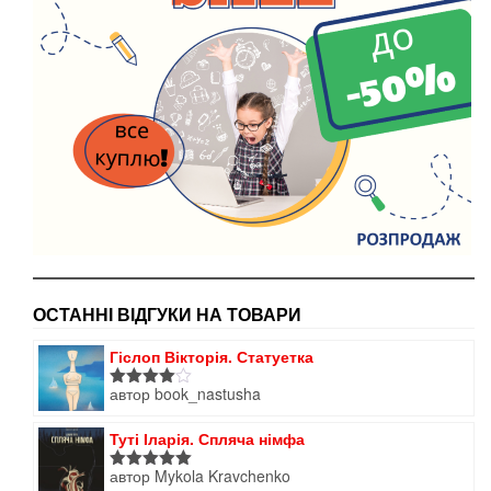
ОСТАННІ ВІДГУКИ НА ТОВАРИ
Гіслоп Вікторія. Статуетка
автор book_nastusha
Оцінено
в
4
з 5
Туті Іларія. Спляча німфа
автор Mykola Kravchenko
Оцінено в