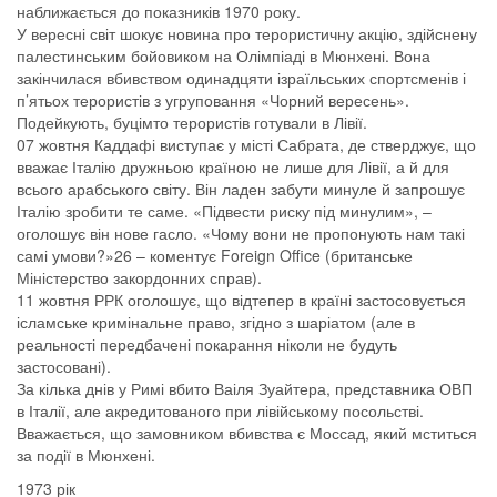
наближається до показників 1970 року.
У вересні світ шокує новина про терористичну акцію, здійснену
палестинським бойовиком на Олімпіаді в Мюнхені. Вона
закінчилася вбивством одинадцяти ізраїльських спортсменів і
п’ятьох терористів з угруповання «Чорний вересень».
Подейкують, буцімто терористів готували в Лівії.
07 жовтня Каддафі виступає у місті Сабрата, де стверджує, що
вважає Італію дружньою країною не лише для Лівії, а й для
всього арабського світу. Він ладен забути минуле й запрошує
Італію зробити те саме. «Підвести риску під минулим», –
оголошує він нове гасло. «Чому вони не пропонують нам такі
самі умови?»26 – коментує Foreign Office (британське
Міністерство закордонних справ).
11 жовтня РРК оголошує, що відтепер в країні застосовується
ісламське кримінальне право, згідно з шаріатом (але в
реальності передбачені покарання ніколи не будуть
застосовані).
За кілька днів у Римі вбито Ваіля Зуайтера, представника ОВП
в Італії, але акредитованого при лівійському посольстві.
Вважається, що замовником вбивства є Моссад, який мститься
за події в Мюнхені.
1973 рік