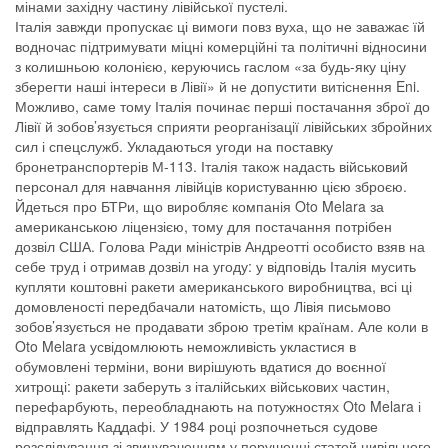
мінами західну частину лівійської пустелі.
Італія завжди пропускає ці вимоги повз вуха, що не заважає їй
водночас підтримувати міцні комерційні та політичні відносини
з колишньою колонією, керуючись гаслом «за будь-яку ціну
зберегти наші інтереси в Лівії» й не допустити витіснення Eni.
Можливо, саме тому Італія починає перші постачання зброї до
Лівії й зобов’язується сприяти реорганізації лівійських збройних
сил і спецслужб. Укладаються угоди на поставку
бронетранспортерів М-113. Італія також надасть військовий
персонал для навчання лівійців користуванню цією зброєю.
Йдеться про БТРи, що виробляє компанія Oto Melara за
американською ліцензією, тому для постачання потрібен
дозвіл США. Голова Ради міністрів Андреотті особисто взяв на
себе труд і отримав дозвіл на угоду: у відповідь Італія мусить
купляти коштовні ракети американського виробництва, всі ці
домовленості передбачали натомість, що Лівія письмово
зобов’язується не продавати зброю третім країнам. Але коли в
Oto Melara усвідомлюють неможливість укластися в
обумовлені терміни, вони вирішують вдатися до воєнної
хитрощі: ракети заберуть з італійських військових частин,
перефарбують, переобладнають на потужностях Oto Melara і
відправлять Каддафі. У 1984 році розпочнеться судове
розслідування зі звинуваченням у порушенні статей цивільного