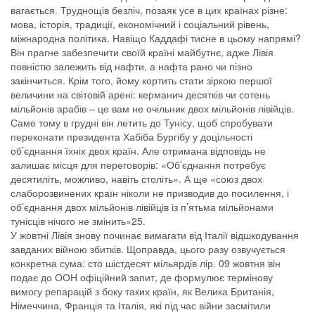
вагається. Труднощів безліч, позаяк усе в цих країнах різне:
мова, історія, традиції, економічний і соціальний рівень,
міжнародна політика. Навіщо Каддафі тисне в цьому напрямі?
Він прагне забезпечити своїй країні майбутнє, адже Лівія
повністю залежить від нафти, а нафта рано чи пізно
закінчиться. Крім того, йому кортить стати зіркою першої
величини на світовій арені: керманич десятків чи сотень
мільйонів арабів – це вам не очільник двох мільйонів лівійців.
Саме тому в грудні він летить до Тунісу, щоб спробувати
переконати президента Хабіба Бургібу у доцільності
об’єднання їхніх двох країн. Але отримана відповідь не
залишає місця для переговорів: «Об’єднання потребує
десятиліть, можливо, навіть століть». А ще «союз двох
слаборозвинених країн ніколи не призводив до посилення, і
об’єднання двох мільйонів лівійців із п’ятьма мільйонами
тунісців нічого не змінить»25.
У жовтні Лівія знову починає вимагати від Італії відшкодування
завданих війною збитків. Щоправда, цього разу озвучується
конкретна сума: сто шістдесят мільярдів лір. 09 жовтня він
подає до ООН офіційний запит, де формулює термінову
вимогу репарацій з боку таких країн, як Велика Британія,
Німеччина, Франція та Італія, які під час війни засмітили