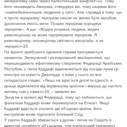
імперіалізму саме через палестинський конфлікт»22. Тому
його ненавидить Америка, стверджує він, тому називає його
«найнебезпечнішою людиною у світі». Але «правда в тому, що
я проти тероризму; тероризм ніколи не зможе бути засобом
досягнення якоїсь мети. Позаяк тероризм породжує
тероризм». А ще: «Жодна розумна людина, жоден
революціонер не може підтримувати тероризм. Я
революціонер, опозиціонер світового масштабу, а не
терорист»23.
На фронті арабського єднання справи просуваються
неквапом. Засмучений і розчарований зволіканнями, що
перешкоджають ефективному створенню Федерації Арабських
Республік, у липні Каддафі відмовляється від посади прем’єр-
міністра на користь Джаллуда, з яким у нього не все
складається гладко. «Якщо не вдасться досягти єдності, я
краще відмовлюся від керівництва країною і вирушу до пустелі,
житиму там у наметі»24, – заявляє він.
Захід не в захваті від Федерації, тому що побоюється, що
фанатизм Каддафі може перекинутися на Єгипет. Якщо
Каддафі вдасться очолити дві об’єднані країни, його
екстремізм може підпалити Близький Схід.
У серпні Каддафі збирається з духом і тисне на Садата із
вимогою негайного об’єднання, але єгипетський президент