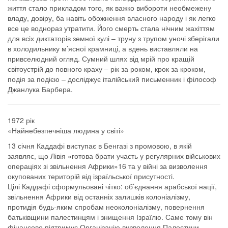
життя стало прикладом того, як важко вибороти необмежену
владу, довіру, ба навіть обожнення власного народу і як легко
все це воднораз утратити. Його смерть стала нічним жахіттям
для всіх диктаторів земної кулі – труну з трупом уночі зберігали
в холодильнику м’ясної крамниці, а вдень виставляли на
привселюдний огляд. Сумний шлях від мрій про кращій
світоустрій до повного краху – рік за роком, крок за кроком,
подія за подією – досліджує італійський письменник і філософ
Джанлука Барбера.
1972 рік
«Найнебезпечніша людина у світі»
13 січня Каддафі виступає в Бенгазі з промовою, в якій
заявляє, що Лівія «готова брати участь у регулярних військових
операціях зі звільнення Африки»16 та у війні за визволення
окупованих територій від ізраїльської присутності.
Цілі Каддафі сформульовані чітко: об’єднання арабської нації,
звільнення Африки від останніх залишків колоніалізму,
протидія будь-яким спробам неоколоніалізму, повернення
батьківщини палестинцям і знищення Ізраїлю. Саме тому він
фінансово підтримує Організацію визволення Палестини