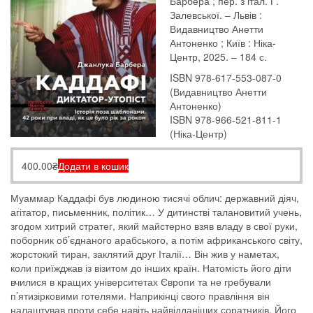
Барбера ; пер. з італ. Г.
Залевської. – Львів :
Видавництво Анетти
Антоненко ; Київ : Ніка-
Центр, 2025. – 184 с.
ISBN 978-617-553-087-0
(Видавництво Анетти
Антоненко)
ISBN 978-966-521-811-1
(Ніка-Центр)
400.00
₴
Додати в кошик
Муаммар Каддафі був людиною тисячі облич: державний діяч,
агітатор, письменник, політик… У дитинстві талановитий учень,
згодом хитрий стратег, який майстерно взяв владу в свої руки,
поборник об’єднаного арабського, а потім африканського світу,
жорстокий тиран, заклятий друг Італії… Він жив у наметах,
коли приїжджав із візитом до інших країн. Натомість його діти
вчилися в кращих університетах Європи та не гребували
п’ятизірковими готелями. Наприкінці свого правління він
налаштував проти себе навіть найвідданіших соратників. Його