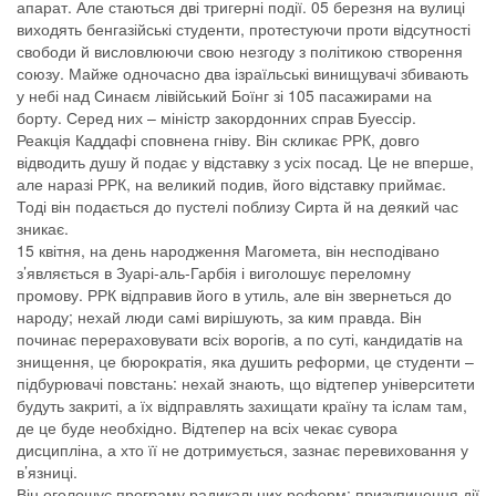
апарат. Але стаються дві тригерні події. 05 березня на вулиці
виходять бенгазійські студенти, протестуючи проти відсутності
свободи й висловлюючи свою незгоду з політикою створення
союзу. Майже одночасно два ізраїльські винищувачі збивають
у небі над Синаєм лівійський Боїнг зі 105 пасажирами на
борту. Серед них – міністр закордонних справ Буессір.
Реакція Каддафі сповнена гніву. Він скликає РРК, довго
відводить душу й подає у відставку з усіх посад. Це не вперше,
але наразі РРК, на великий подив, його відставку приймає.
Тоді він подається до пустелі поблизу Сирта й на деякий час
зникає.
15 квітня, на день народження Магомета, він несподівано
з’являється в Зуарі-аль-Гарбія і виголошує переломну
промову. РРК відправив його в утиль, але він звернеться до
народу; нехай люди самі вирішують, за ким правда. Він
починає перераховувати всіх ворогів, а по суті, кандидатів на
знищення, це бюрократія, яка душить реформи, це студенти –
підбурювачі повстань: нехай знають, що відтепер університети
будуть закриті, а їх відправлять захищати країну та іслам там,
де це буде необхідно. Відтепер на всіх чекає сувора
дисципліна, а хто її не дотримується, зазнає перевиховання у
в’язниці.
Він оголошує програму радикальних реформ: призупинення дії