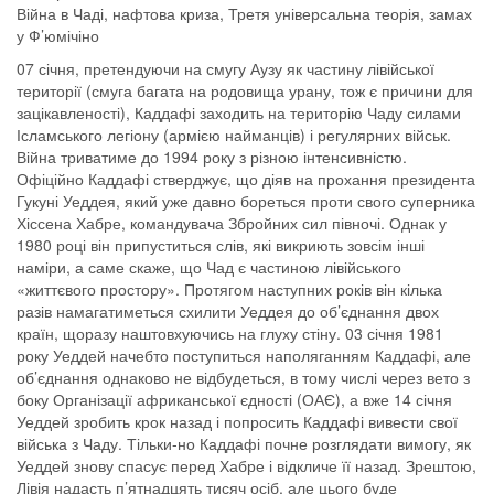
Війна в Чаді, нафтова криза, Третя універсальна теорія, замах
у Ф’юмічіно
07 січня, претендуючи на смугу Аузу як частину лівійської
території (смуга багата на родовища урану, тож є причини для
зацікавленості), Каддафі заходить на територію Чаду силами
Ісламського легіону (армією найманців) і регулярних військ.
Війна триватиме до 1994 року з різною інтенсивністю.
Офіційно Каддафі стверджує, що діяв на прохання президента
Гукуні Уеддея, який уже давно бореться проти свого суперника
Хіссена Хабре, командувача Збройних сил півночі. Однак у
1980 році він припуститься слів, які викриють зовсім інші
наміри, а саме скаже, що Чад є частиною лівійського
«життєвого простору». Протягом наступних років він кілька
разів намагатиметься схилити Уеддея до об’єднання двох
країн, щоразу наштовхуючись на глуху стіну. 03 січня 1981
року Уеддей начебто поступиться наполяганням Каддафі, але
об’єднання однаково не відбудеться, в тому числі через вето з
боку Організації африканської єдності (ОАЄ), а вже 14 січня
Уеддей зробить крок назад і попросить Каддафі вивести свої
війська з Чаду. Тільки-но Каддафі почне розглядати вимогу, як
Уеддей знову спасує перед Хабре і відкличе її назад. Зрештою,
Лівія надасть п’ятнадцять тисяч осіб, але цього буде