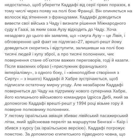
недостатньо, щоб уберегти Каддафі від серії гірких поразок, в
тому числі через появу на полі бою Франції. Він опиняється на
волосок від зіткнення з французами. Каддафі доводиться
вивести свої війська з Чаду і визнати рішення Міжнародного
суду в Гаазі, за яким оаза Аузу відходить до Чаду. Хоча
незадовго до цього він заявляв, що «смуга Аузу – це Лівія, і
обговоренню цей факт не підлягає»27, врешті-решт йому
доведеться скоритись і відступити, залишивши на полі бою
тисячі людей і купу зброї, а про тисячі полонених, чиє
повернення стане об’єктом важких переговорів, годі й казати.
Після взаємних образ («прислужник французького
імперіалізму», з одного боку, і «жінкоподібне створіння з
Сирту» – з іншого) Каддафі й Хабре зустрічаються, щоб
підписати остаточну мирну угоду. Але незабаром Каддафі
повернеться до Чаду на підтримку нового суперника Хабре,
його колишнього військового командира Ідрісса Дебі, який за
допомогою Каддафі врешті-решт у 1994 році візьме гору й
поверне полковнику полонених.
У лютому ізраїльська авіація збиває лівійський пасажирський
літак, який здійснював переліт за маршрутом Бенгазі – Каїр і
збився з курсу (за ізраїльською версією). Каддафі погрожує
помстою. За допомогою єгипетського підводного човна, що