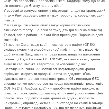
ООН. На превеликий-превеликий жаль Каддафі, тому що саме
він постачив до Єгипту частину зброї.
У вересні за звинуваченням у підготовці нападу на ізраїльський
літак у Римі заарештовано п’ятьох терористів, серед яких один
лівієць.
У ті самі дні лівійський літак атакує корвет італійського
військового флоту, що плив за тридцять три милі на північ від
Тріполі, але в районі, на який Лівія претендує. Поранено двох
матросів.
01 жовтня Організація країн – експортерів нафти (ОПЕК)
вирішує скоротити видобуток сирої нафти на п’ять відсотків,
щоб змусити Захід визнати права палестинців на виконання
резолюції Ради Безпеки ООН № 242, яка вимагає від Ізраїлю
вивести свої війська з територій, захоплених під час
Шестиденної війни. 22 жовтня всі нафтовидобувні країни
вирішують скоротити продажі нафти на двадцять п’ять
відсотків: починається «нафтова криза». 06 листопада ЄЕС
вперше прямо посилається на права палестинців і резолюцію
ООН № 242. Арабські країни – виробники нафти вирішують
скласти список країн, що матимуть привілеї у постачанні. Цей
список, який поділить західні країни на дружні, ворожі та
нейтральні, оприлюднюється 26 листопада на саміті в Алжирі:
Італія не фігурує в жодному з них, що підтверджує, наскільки