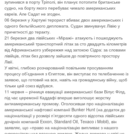
зупинився в порту Тріполі, він планує потопити британське
судно, на борту якого перебуває чимало американських
євреїв. Але Садат не згоден.
06 березня у Хартумі терорист вбиває двох американських і
одного бельгійського дипломата. Судан звинувачує Лівію у
причетності до теракту.
21 березня два лівійських «Міражі» атакують і пошкоджують
американський транспортний літак за сто двадцять кілометрів
від Африканського узбережжя над затокою Сідра: за словами
лівійців, літак без дозволу зайшов до повітряного простору
Лівії.
У квітні, глибоко розчарований повільним просуванням
процесу об’єднання з Єгиптом, він виступає по телебаченню із
заявою, що готовий на все, навіть на громадянську війну, щоб
тільки цей союз відбувся.
11 червня – річниця евакуації американської бази Вілус Філд,
під час церемонії Каддафі вперше виголошує жорстку
антиамериканську промову. Оголосивши про націоналізацію
американської нафтової компанії Bunker Hunt (на додаток до
націоналізації у розмірі п’ятдесяти одного відсотка лівійських
дочірніх компаній Exxon, Standard Oil, Texaco і Mobil), він
заявляє, що «право на націоналізацію випливає з нашого
суверенітету над власною землею. Жодна держава у світі не