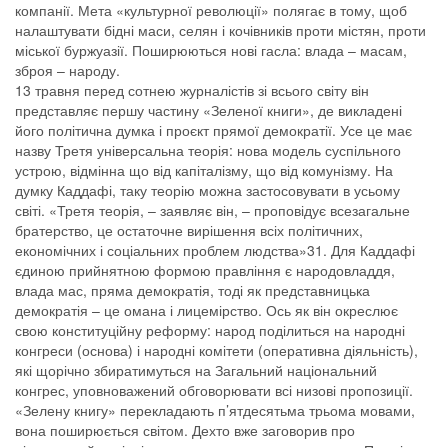
компанії. Мета «культурної революції» полягає в тому, щоб
налаштувати бідні маси, селян і кочівників проти містян, проти
міської буржуазії. Поширюються нові гасла: влада – масам,
зброя – народу.
13 травня перед сотнею журналістів зі всього світу він
представляє першу частину «Зеленої книги», де викладені
його політична думка і проєкт прямої демократії. Усе це має
назву Третя універсальна теорія: нова модель суспільного
устрою, відмінна що від капіталізму, що від комунізму. На
думку Каддафі, таку теорію можна застосовувати в усьому
світі. «Третя теорія, – заявляє він, – проповідує всезагальне
братерство, це остаточне вирішення всіх політичних,
економічних і соціальних проблем людства»31. Для Каддафі
єдиною прийнятною формою правління є народовладдя,
влада мас, пряма демократія, тоді як представницька
демократія – це омана і лицемірство. Ось як він окреслює
свою конституційну реформу: народ поділиться на народні
конгреси (основа) і народні комітети (оперативна діяльність),
які щорічно збиратимуться на Загальний національний
конгрес, уповноважений обговорювати всі низові пропозиції.
«Зелену книгу» перекладають п’ятдесятьма трьома мовами,
вона поширюється світом. Дехто вже заговорив про