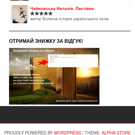
5
з 5
Чайковська Наталія. Ластівка
автор Болюча історія українського села
Оцінено в
5
з 5
ОТРИМАЙ ЗНИЖКУ ЗА ВІДГУК!
PROUDLY POWERED BY
WORDPRESS
|
THEME:
ALPHA STORE