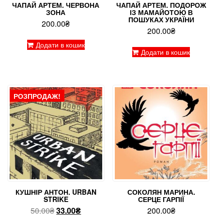
ЧАПАЙ АРТЕМ. ЧЕРВОНА
ЧАПАЙ АРТЕМ. ПОДОРОЖ
ЗОНА
ІЗ МАМАЙОТОЮ В
ПОШУКАХ УКРАЇНИ
200.00
₴
200.00
₴
Додати в кошик
Додати в кошик
РОЗПРОДАЖ!
КУШНІР АНТОН. URBAN
СОКОЛЯН МАРИНА.
STRIKE
СЕРЦЕ ГАРПІЇ
Оригінальна
Поточна
50.00
₴
33.00
₴
200.00
₴