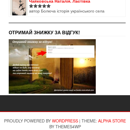
Чайковська Наталія. Ластівка
автор Болюча історія українського села
Оцінено в
5
з 5
ОТРИМАЙ ЗНИЖКУ ЗА ВІДГУК!
PROUDLY POWERED BY
WORDPRESS
|
THEME:
ALPHA STORE
BY THEMES4WP