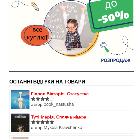
ОСТАННІ ВІДГУКИ НА ТОВАРИ
Гіслоп Вікторія. Статуетка
автор book_nastusha
Оцінено
в
4
з 5
Туті Іларія. Спляча німфа
автор Mykola Kravchenko
Оцінено в
5
з 5