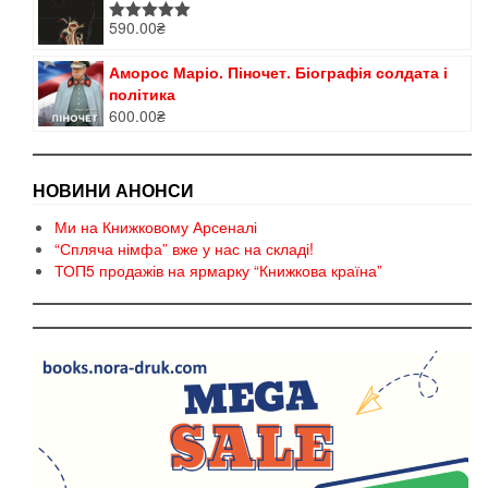
590.00
₴
Оцінено в
5.00
з 5
Аморос Маріо. Піночет. Біографія солдата і
політика
600.00
₴
НОВИНИ АНОНСИ
Ми на Книжковому Арсеналі
“Спляча німфа” вже у нас на складі!
ТОП5 продажів на ярмарку “Книжкова країна”