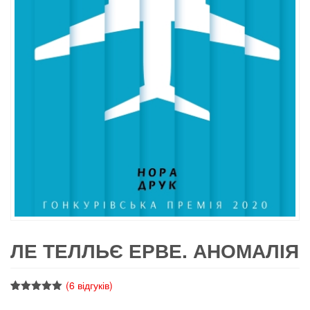
ЛЕ ТЕЛЛЬЄ ЕРВЕ. АНОМАЛІЯ
(
6
відгуків)
Рейтинг
6
5.00
з 5 на