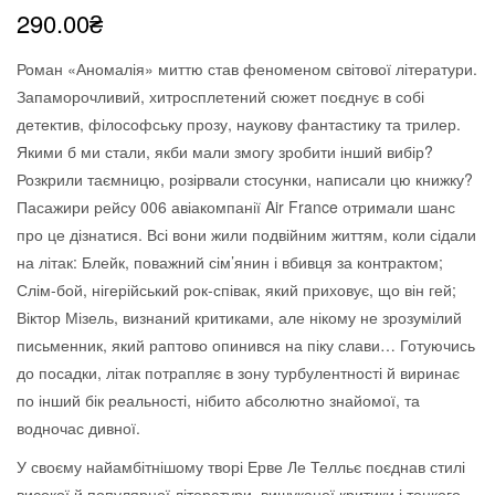
290.00
₴
основі
опитування
покупців
Роман «Аномалія» миттю став феноменом світової літератури.
Запаморочливий, хитросплетений сюжет поєднує в собі
детектив, філософську прозу, наукову фантастику та трилер.
Якими б ми стали, якби мали змогу зробити інший вибір?
Розкрили таємницю, розірвали стосунки, написали цю книжку?
Пасажири рейсу 006 авіакомпанії Air France отримали шанс
про це дізнатися. Всі вони жили подвійним життям, коли сідали
на літак: Блейк, поважний сім’янин і вбивця за контрактом;
Слім-бой, нігерійський рок-співак, який приховує, що він гей;
Віктор Мізель, визнаний критиками, але нікому не зрозумілий
письменник, який раптово опинився на піку слави… Готуючись
до посадки, літак потрапляє в зону турбулентності й виринає
по інший бік реальності, нібито абсолютно знайомої, та
водночас дивної.
У своєму найамбітнішому творі Ерве Ле Телльє поєднав стилі
високої й популярної літератури, вишуканої критики і тонкого