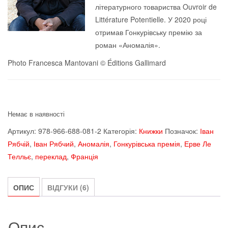
літературного товариства Ouvroir de
Littérature Potentielle. У 2020 році
отримав Гонкурівську премію за
роман «Аномалія».
Photo Francesca Mantovani © Éditions Gallimard
Немає в наявності
Артикул:
978-966-688-081-2
Категорія:
Книжки
Позначок:
Іван
Рябчій
,
Іван Рябчий
,
Аномалія
,
Гонкурівська премія
,
Ерве Ле
Телльє
,
переклад
,
Франція
ОПИС
ВІДГУКИ (6)
Опис