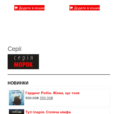
ціна:
ціна:
50.00₴.
33.00₴.
Додати в кошик
Додати в кошик
Серії
НОВИНКИ
Гардинг Робін. Жінка, що тоне
Оригінальна
Поточна
500.00
₴
350.00
₴
ціна:
ціна:
500.00₴.
350.00₴.
Туті Іларія. Спляча німфа