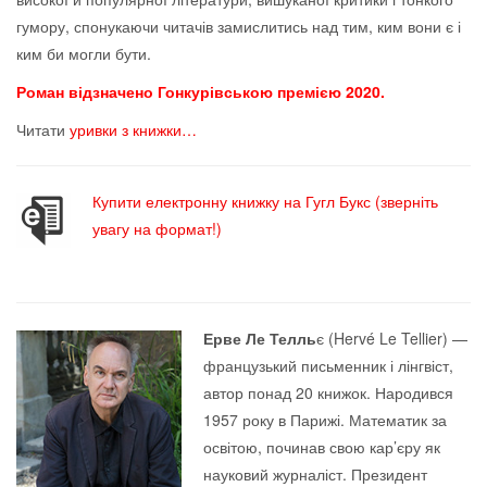
гумору, спонукаючи читачів замислитись над тим, ким вони є і
ким би могли бути.
Роман відзначено Гонкурівською премією 2020.
Читати
уривки з книжки…
Купити електронну книжку на Гугл Букс (зверніть
увагу на формат!)
Ерве Ле Телль
є (Hervé Le Tellier) —
французький письменник і лінгвіст,
автор понад 20 книжок. Народився
1957 року в Парижі. Математик за
освітою, починав свою кар’єру як
науковий журналіст. Президент