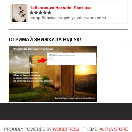
5
з 5
Чайковська Наталія. Ластівка
автор Болюча історія українського села
Оцінено в
5
з 5
ОТРИМАЙ ЗНИЖКУ ЗА ВІДГУК!
PROUDLY POWERED BY
WORDPRESS
|
THEME:
ALPHA STORE