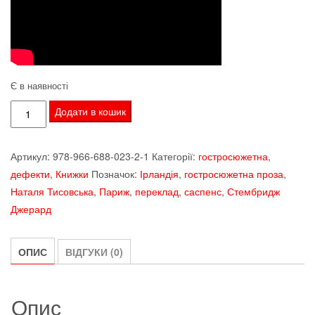
Є в наявності
Стембридж
Додати в кошик
Джерард.
Що
Артикул:
978-966-688-023-2-1
Категорії:
гостросюжетна
,
ж
дефекти
,
Книжки
Позначок:
Ірландія
,
гостросюжетна проза
,
вона
Наталя Тисовська
,
Париж
,
переклад
,
саспенс
,
Стембридж
бачила.
Джерард
SALE
кількість
ОПИС
ВІДГУКИ (0)
Опис