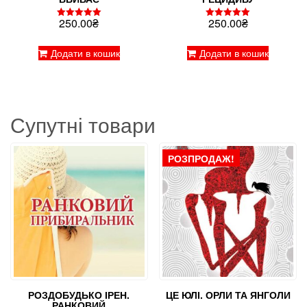
250.00
₴
250.00
₴
Оцінено в
Оцінено в
5.00
5.00
з 5
з 5
Додати в кошик
Додати в кошик
Супутні товари
РОЗПРОДАЖ!
РОЗДОБУДЬКО ІРЕН.
ЦЕ ЮЛІ. ОРЛИ ТА ЯНГОЛИ
РАНКОВИЙ