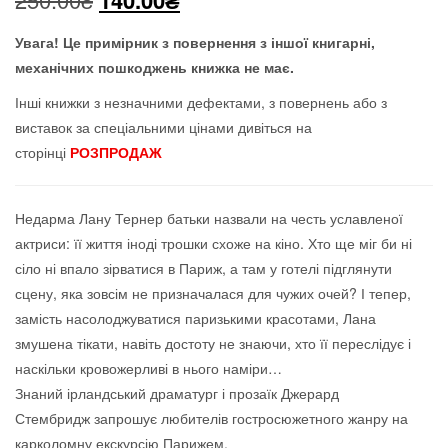
140.00
₴
ціна:
ціна:
Увага! Це примірник з повернення з іншої книгарні,
механічних пошкоджень книжка не має
.
250.00₴.
140.00₴.
Інші книжки з незначними дефектами, з повернень або з
виставок за спеціальними цінами дивіться на
сторінці
РОЗПРОДАЖ
Недарма Лану Тернер батьки назвали на честь уславленої
актриси: її життя іноді трошки схоже на кіно. Хто ще міг би ні
сіло ні впало зірватися в Париж, а там у готелі підглянути
сцену, яка зовсім не призначалася для чужих очей? І тепер,
замість насолоджуватися паризькими красотами, Лана
змушена тікати, навіть достоту не знаючи, хто її переслідує і
наскільки кровожерливі в нього наміри…
Знаний ірландський драматург і прозаїк Джерард
Стембридж запрошує любителів гостросюжетного жанру на
карколомну екскурсію Парижем.