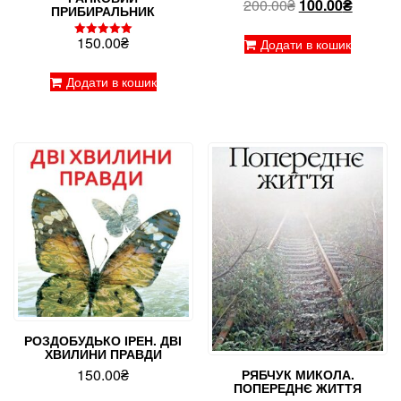
Оригінальна
Поточн
200.00
₴
100.00
₴
ПРИБИРАЛЬНИК
ціна:
ціна:
150.00
₴
200.00₴.
100.00₴
Додати в кошик
Оцінено в
5.00
з 5
Додати в кошик
РОЗДОБУДЬКО ІРЕН. ДВІ
ХВИЛИНИ ПРАВДИ
150.00
₴
РЯБЧУК МИКОЛА.
ПОПЕРЕДНЄ ЖИТТЯ