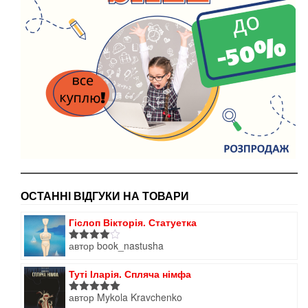
ОСТАННІ ВІДГУКИ НА ТОВАРИ
Гіслоп Вікторія. Статуетка
автор book_nastusha
Оцінено
в
4
з 5
Туті Іларія. Спляча німфа
автор Mykola Kravchenko
Оцінено в