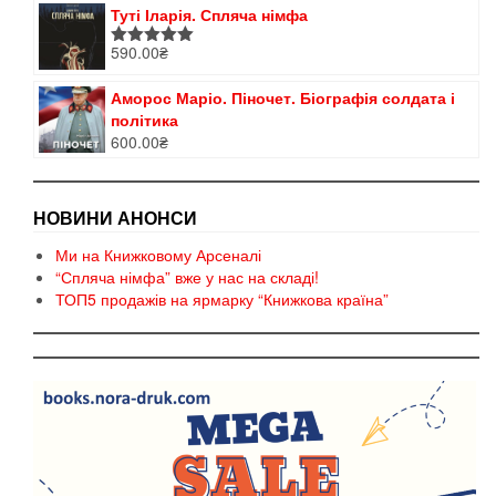
Туті Іларія. Спляча німфа
590.00
₴
Оцінено в
5.00
з 5
Аморос Маріо. Піночет. Біографія солдата і
політика
600.00
₴
НОВИНИ АНОНСИ
Ми на Книжковому Арсеналі
“Спляча німфа” вже у нас на складі!
ТОП5 продажів на ярмарку “Книжкова країна”