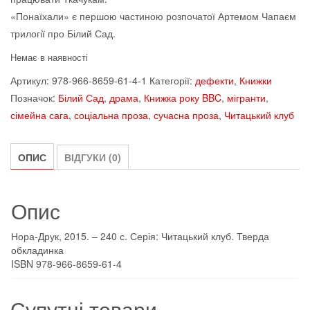
«Понаїхали» є першою частиною розпочатої Артемом Чапаєм
трилогії про Білий Сад.
Немає в наявності
Артикул:
978-966-8659-61-4-1
Категорії:
дефекти
,
Книжки
Позначок:
Білий Сад
,
драма
,
Книжка року BBC
,
мігранти
,
сімейна сага
,
соціальна проза
,
сучасна проза
,
Читацький клуб
ОПИС
ВІДГУКИ (0)
Опис
Нора-Друк, 2015. – 240 с. Серія: Читацький клуб. Тверда
обкладинка
ISBN 978-966-8659-61-4
Супутні товари