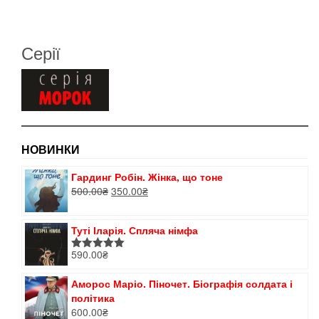
Серії
НОВИНКИ
Гардинг Робін. Жінка, що тоне
Оригінальна
Поточна
500.00
₴
350.00
₴
ціна:
ціна:
500.00₴.
350.00₴.
Туті Іларія. Спляча німфа
590.00
₴
Оцінено в
5.00
з 5
Аморос Маріо. Піночет. Біографія солдата і
політика
600.00
₴