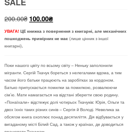
SALE
Оригінальна
Поточна
200.00
₴
100.00
₴
ціна:
ціна:
УВАГА!
ЦЕ книжка з повернення з книгарні, але механічних
пошкоджень примірник не має
(лише цінник з іншої
200.00₴.
100.00₴.
книгарні)
.
Поки нашого цвіту по всьому світу – Неньку заполонили
мігранти. Сергій Ткачук бореться з нелегалами вдома, а тим
часом його батьки працюють на заробітках за кордоном.
Батько припускається помилки за помилкою, розвалюючи
сім’ю. Мати намагається на відстані зберегти свою родину.
«Понаїхали» відстежує долі чотирьох Ткачуків: Юрія, Ольги та
двох їхніх таких різних синів – Сергія й Володі. Невелика за
обсягом книга охоплює понад десятиліття. Дія відбувається у
вигаданому місті Білий Сад, а також у країнах, де доводиться
працювати Ткачукам.