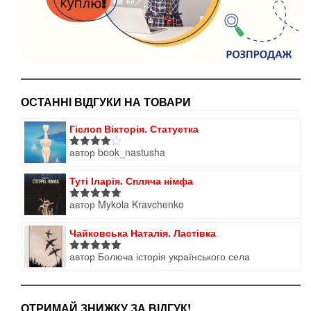
ОСТАННІ ВІДГУКИ НА ТОВАРИ
Гіслоп Вікторія. Статуетка
автор book_nastusha
Оцінено
в
4
з 5
Туті Іларія. Спляча німфа
автор Mykola Kravchenko
Оцінено в
5
з 5
Чайковська Наталія. Ластівка
автор Болюча історія українського села
Оцінено в
5
з 5
ОТРИМАЙ ЗНИЖКУ ЗА ВІДГУК!