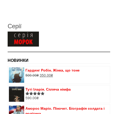
Серії
НОВИНКИ
Гардинг Робін. Жінка, що тоне
Оригінальна
Поточна
500.00
₴
350.00
₴
ціна:
ціна:
500.00₴.
350.00₴.
Туті Іларія. Спляча німфа
590.00
₴
Оцінено в
5.00
з 5
Аморос Маріо. Піночет. Біографія солдата і
політика