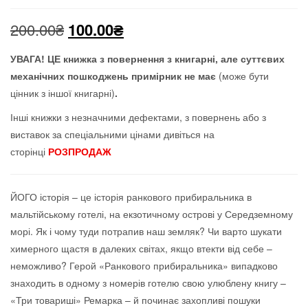
Оригінальна
Поточна
200.00
₴
100.00
₴
ціна:
ціна:
УВАГА!
ЦЕ книжка з повернення з книгарні, але суттєвих
механічних пошкоджень примірник не має
(може бути
200.00₴.
100.00₴.
цінник з іншої книгарні)
.
Інші книжки з незначними дефектами, з повернень або з
виставок за спеціальними цінами дивіться на
сторінці
РОЗПРОДАЖ
ЙОГО історія – це історія ранкового прибиральника в
мальтійському готелі, на екзотичному острові у Середземному
морі. Як і чому туди потрапив наш земляк? Чи варто шукати
химерного щастя в далеких світах, якщо втекти від себе –
неможливо? Герой «Ранкового прибиральника» випадково
знаходить в одному з номерів готелю свою улюблену книгу –
«Три товариші» Ремарка – й починає захопливі пошуки