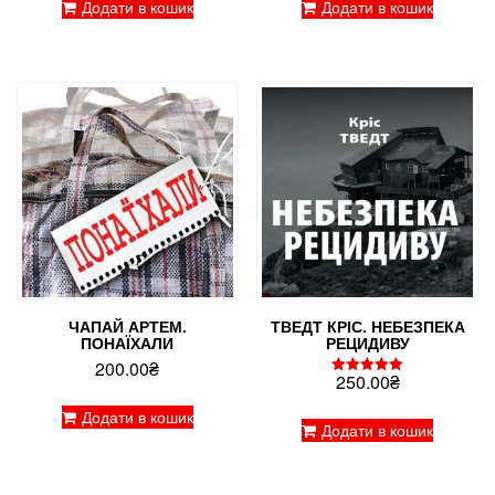
Додати в кошик
Додати в кошик
ЧАПАЙ АРТЕМ.
ТВЕДТ КРІС. НЕБЕЗПЕКА
ПОНАЇХАЛИ
РЕЦИДИВУ
200.00
₴
250.00
₴
Оцінено в
5.00
з 5
Додати в кошик
Додати в кошик