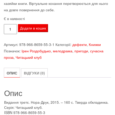
хазяйки книги. Віртуальне кохання перетворюється для нього
на довге повернення до себе.
Є в наявності
Роздобудько
Додати в кошик
Ірен.
Ранковий
Артикул:
978-966-8659-55-3-1
Категорії:
дефекти
,
Книжки
прибиральник.
Позначок:
Ірен Роздобудько
,
мелодрама
,
пригоди
,
сучасна
SALE
проза
,
Читацький клуб
кількість
ОПИС
ВІДГУКИ (0)
Опис
Видання третє. Нора-Друк, 2015. – 160 с. Тверда обкладинка.
Серія: Читацький клуб.
ISBN 978-966-8659-55-3