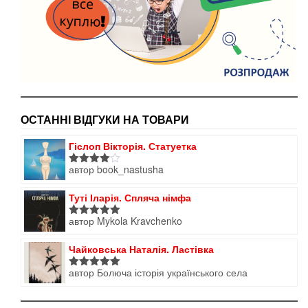
ОСТАННІ ВІДГУКИ НА ТОВАРИ
Гіслоп Вікторія. Статуетка
автор book_nastusha
Оцінено
в
4
з 5
Туті Іларія. Спляча німфа
автор Mykola Kravchenko
Оцінено в
5
з 5
Чайковська Наталія. Ластівка
автор Болюча історія українського села
Оцінено в
5
з 5