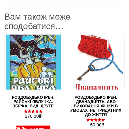
Вам також може
сподобатися…
РОЗДОБУДЬКО ІРЕН.
РОЗДОБУДЬКО ІРЕН.
РАЙСЬКІ ЯБЛУЧКА.
ДВАНАДЦЯТЬ, АБО
ЗБІРКА. ВИД. ДРУГЕ
ВИХОВАННЯ ЖІНКИ В
УМОВАХ, НЕ ПРИДАТНИХ
ДО ЖИТТЯ
270.00
₴
Оцінено в
5.00
150.00
₴
з 5
Оцінено в
Додати в кошик
5.00