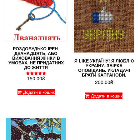
РОЗДОБУДЬКО ІРЕН.
ДВАНАДЦЯТЬ, АБО
ВИХОВАННЯ ЖІНКИ В
Я LIKE УКРАЇНУ! Я ЛЮБЛЮ
УМОВАХ, НЕ ПРИДАТНИХ
УКРАЇНУ. ЗБІРКА
ДО ЖИТТЯ
ОПОВІДАНЬ. УКЛАДАЧІ
БРАТИ КАПРАНОВИ.
150.00
₴
Оцінено в
200.00
₴
5.00
з 5
Додати в кошик
Додати в кошик