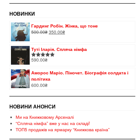
НОВИНКИ
Гардинг Робін. Жінка, що тоне
Оригінальна
Поточна
500.00
₴
350.00
₴
ціна:
ціна:
500.00₴.
350.00₴.
Туті Іларія. Спляча німфа
590.00
₴
Оцінено в
5.00
з 5
Аморос Маріо. Піночет. Біографія солдата і
політика
600.00
₴
НОВИНИ АНОНСИ
Ми на Книжковому Арсеналі
“Спляча німфа” вже у нас на складі!
ТОП5 продажів на ярмарку “Книжкова країна”