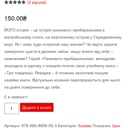
(
2
відгуків)
Рейтинг
2
5.00
з 5 на
150.00
₴
основі
опитування
покупців
ЙОГО історія – це історія ранкового прибиральника в
мальтійському готелі, на екзотичному острові у Середземному
морі. Як і чому туди потрапив наш земляк? Чи варто шукати
химерного щастя в далеких світах, якщо втекти від себе –
неможливо? Герой «Ранкового прибиральника» випадково
знаходить в одному з номерів готелю свою улюблену книгу –
«Три товариші» Ремарка – й починає захопливі пошуки
хазяйки книги. Віртуальне кохання перетворюється для нього
на довге повернення до себе.
Є в наявності
Роздобудько
Додати в кошик
Ірен.
Ранковий
Артикул:
978-966-8659-55-3
Категорія:
Книжки
Позначок:
Ірен
прибиральник