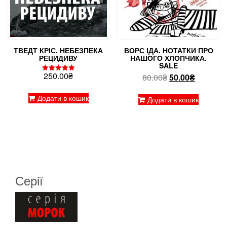
ТВЕДТ КРІС. НЕБЕЗПЕКА
ВОРС ІДА. НОТАТКИ ПРО
РЕЦИДИВУ
НАШОГО ХЛОПЧИКА.
SALE
250.00
₴
Оригінальна
Поточна
80.00
₴
50.00
₴
Оцінено в
5.00
ціна:
ціна:
з 5
Додати в кошик
80.00₴.
50.00₴.
Додати в кошик
Серії