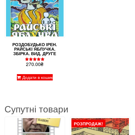
РОЗДОБУДЬКО ІРЕН.
РАЙСЬКІ ЯБЛУЧКА.
ЗБІРКА. ВИД. ДРУГЕ
270.00
₴
Оцінено в
5.00
з 5
Додати в кошик
Супутні товари
РОЗПРОДАЖ!