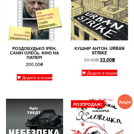
РОЗДОБУДЬКО ІРЕН,
КУШНІР АНТОН. URBAN
САНІН ОЛЕСЬ. КІНО НА
STRIKE
ПАПЕРІ
Оригінальна
Поточна
50.00
₴
33.00
₴
200.00
₴
ціна:
ціна:
50.00₴.
33.00₴.
Додати в кошик
Додати в кошик
Акція!
РОЗПРОДАЖ!