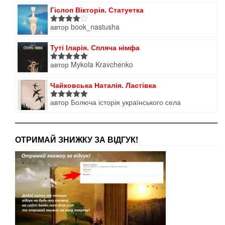
Гіслоп Вікторія. Статуетка
автор book_nastusha
Оцінено
в
4
з 5
Туті Іларія. Спляча німфа
автор Mykola Kravchenko
Оцінено в
5
з 5
Чайковська Наталія. Ластівка
автор Болюча історія українського села
Оцінено в
5
з 5
ОТРИМАЙ ЗНИЖКУ ЗА ВІДГУК!