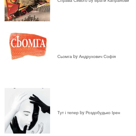
Справа Сивого by Брати Капранови
Сьомга by Андрухович Софія
Тут і тепер by Роздобудько Ірен