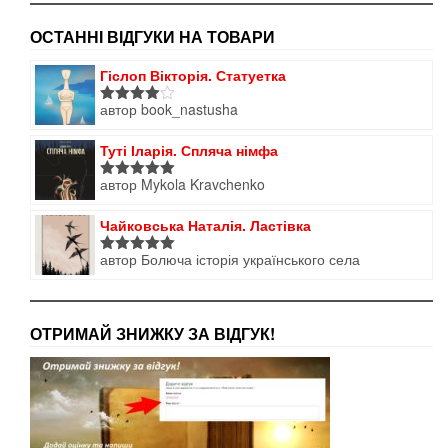
ОСТАННІ ВІДГУКИ НА ТОВАРИ
Гіслоп Вікторія. Статуетка
автор book_nastusha
Оцінено
в
4
з 5
Туті Іларія. Спляча німфа
автор Mykola Kravchenko
Оцінено в
5
з 5
Чайковська Наталія. Ластівка
автор Болюча історія українського села
Оцінено в
5
з 5
ОТРИМАЙ ЗНИЖКУ ЗА ВІДГУК!