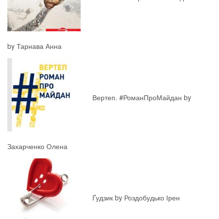
by Тарнава Анна
Вертеп. #РоманПроМайдан by
Захарченко Олена
Ґудзик by Роздобудько Ірен