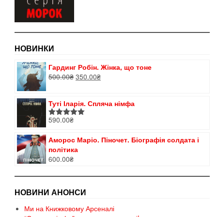
НОВИНКИ
Гардинг Робін. Жінка, що тоне
Оригінальна
Поточна
500.00
₴
350.00
₴
ціна:
ціна:
500.00₴.
350.00₴.
Туті Іларія. Спляча німфа
590.00
₴
Оцінено в
5.00
з 5
Аморос Маріо. Піночет. Біографія солдата і
політика
600.00
₴
НОВИНИ АНОНСИ
Ми на Книжковому Арсеналі