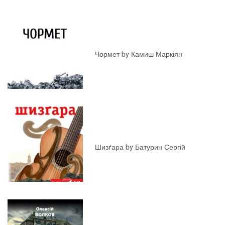
Чормет by Камиш Маркіян
Шизґара by Батурин Сергій