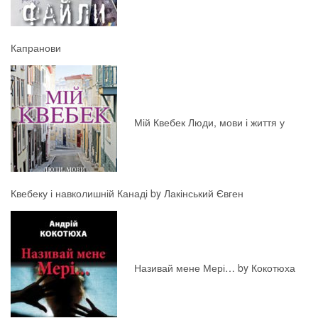
Капранови
Мій Квебек Люди, мови і життя у
Квебеку і навколишній Канаді by Лакінський Євген
Називай мене Мері… by Кокотюха