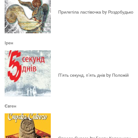
Прилетіла ластівочка by Роздобудько
Ірен
П’ять секунд, п’ять днів by Положій
Євген