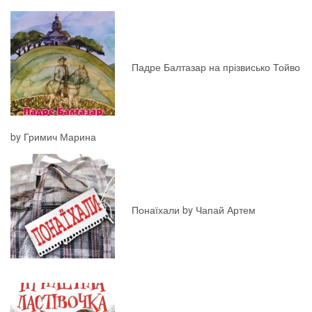
Падре Балтазар на прізвисько Тойво
by Гримич Марина
Понаїхали by Чапай Артем