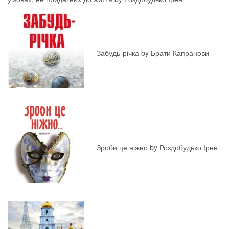
Забудь-річка by Брати Капранови
Зроби це ніжно by Роздобудько Ірен