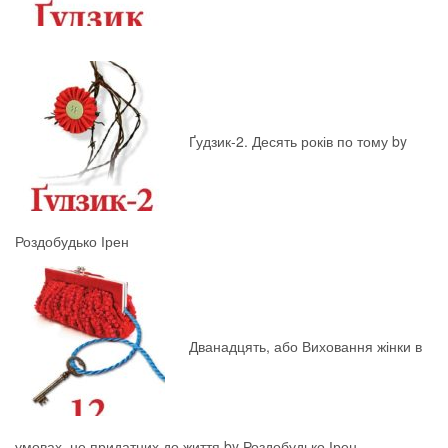
Ґудзик-2. Десять років по тому by
Роздобудько Ірен
Дванадцять, або Виховання жінки в
умовах, не придатних до життя by Роздобудько Ірен