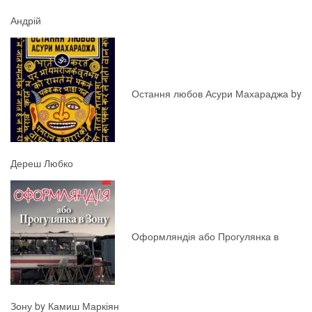
Андрій
Остання любов Асури Махараджа by
Дереш Любко
Оформляндія або Прогулянка в
Зону by Камиш Маркіян