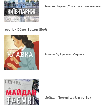
Київ — Париж (У пошуках застиглого
часу) by Образ Богдан (Боб)
Клавка by Гримич Марина
Майдан. Таємні файли by Брати