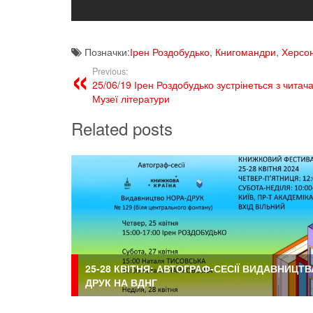
Позначки:
Ірен Роздобудько
,
Книгомандри
,
Херсо
Previous:
25/06/19 Ірен Роздобудько зустрінеться з читач
Музеї літератури
Related posts
25-28 КВІТНЯ: АВТОГРАФ-СЕСІЇ ВИДАВНИЦТВ
ДРУК НА ВДНГ