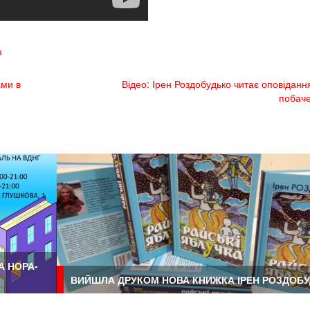
н
ами в
Відео: Ірен Роздобудько читає оповіданн
побач
А НОРА-
ВИЙШЛА ДРУКОМ НОВА КНИЖКА ІРЕН РОЗДОБ