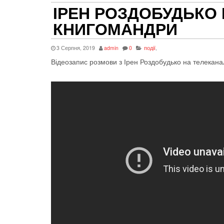
ІРЕН РОЗДОБУДЬКО 
КНИГОМАНДРИ
3 Серпня, 2019
admin
0
події
,
Відеозапис розмови з Ірен Роздобудько на телекана