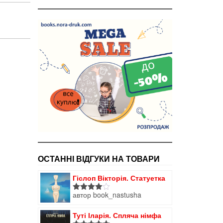
ОСТАННІ ВІДГУКИ НА ТОВАРИ
Гіслоп Вікторія. Статуетка
автор book_nastusha
Оцінено
в
4
з 5
Туті Іларія. Спляча німфа