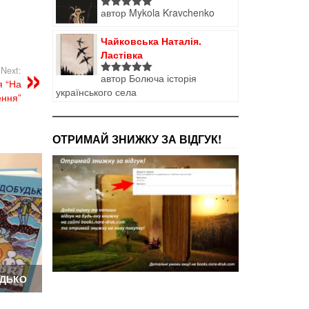
автор Mykola Kravchenko
Оцінено в
5
з 5
Чайковська Наталія.
Ластівка
Next:
автор Болюча історія
Оцінено в
я “На
українського села
5
з 5
ення”
ОТРИМАЙ ЗНИЖКУ ЗА ВІДГУК!
УДЬКО