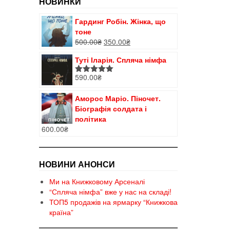
НОВИНКИ
Гардинг Робін. Жінка, що
тоне
Оригінальна
Поточна
500.00
₴
350.00
₴
ціна:
ціна:
Туті Іларія. Спляча німфа
500.00₴.
350.00₴.
590.00
₴
Оцінено в
5.00
з 5
Аморос Маріо. Піночет.
Біографія солдата і
політика
600.00
₴
НОВИНИ АНОНСИ
Ми на Книжковому Арсеналі
“Спляча німфа” вже у нас на складі!
ТОП5 продажів на ярмарку “Книжкова
країна”