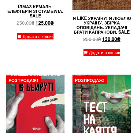
ЇЛМАЗ КЕМАЛЬ.
ЕЛЕФТЕРІЯ ЗІ СТАМБУЛА.
SALE
Я LIKE УКРАЇНУ! Я ЛЮБЛЮ
Оригінальна
Поточна
250.00
₴
125.00
₴
УКРАЇНУ. ЗБІРКА
ОПОВІДАНЬ. УКЛАДАЧІ
ціна:
ціна:
БРАТИ КАПРАНОВИ. SALE
250.00₴.
125.00₴.
Додати в кошик
Оригінальна
Поточн
250.00
₴
130.00
₴
ціна:
ціна:
250.00₴.
130.00₴
Додати в кошик
РОЗПРОДАЖ!
РОЗПРОДАЖ!