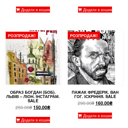
ціна:
ціна:
ціна:
ціна:
200.00₴.
100.00₴.
250.00₴.
180.00₴
Додати в кошик
Додати в кошик
РОЗПРОДАЖ!
РОЗПРОДАЖ!
ОБРАЗ БОГДАН (БОБ).
ПАЖАК ФРЕДЕРІК. ВАН
ЛЬВІВ – ЛІОН. ІНСТАГРАМ.
ГОГ. ІСКРІННЯ. SALE
SALE
Оригінальна
Поточн
290.00
₴
160.00
₴
Оригінальна
Поточна
250.00
₴
150.00
₴
ціна:
ціна:
ціна:
ціна:
290.00₴.
160.00₴
Додати в кошик
250.00₴.
150.00₴.
Додати в кошик