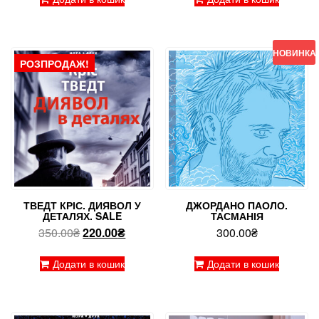
НОВИНКА!
РОЗПРОДАЖ!
ТВЕДТ КРІС. ДИЯВОЛ У
ДЖОРДАНО ПАОЛО.
ДЕТАЛЯХ. SALE
ТАСМАНІЯ
Оригінальна
Поточна
350.00
₴
220.00
₴
300.00
₴
ціна:
ціна:
350.00₴.
220.00₴.
Додати в кошик
Додати в кошик