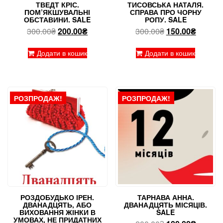
ТВЕДТ КРІС.
ТИСОВСЬКА НАТАЛЯ.
ПОМ’ЯКШУВАЛЬНІ
СПРАВА ПРО ЧОРНУ
ОБСТАВИНИ. SALE
РОПУ. SALE
Оригінальна
Поточна
Оригінальна
Поточн
300.00
₴
200.00
₴
300.00
₴
150.00
₴
ціна:
ціна:
ціна:
ціна:
300.00₴.
200.00₴.
300.00₴.
150.00₴
Додати в кошик
Додати в кошик
РОЗПРОДАЖ!
РОЗПРОДАЖ!
РОЗДОБУДЬКО ІРЕН.
ТАРНАВА АННА.
ДВАНАДЦЯТЬ, АБО
ДВАНАДЦЯТЬ МІСЯЦІВ.
ВИХОВАННЯ ЖІНКИ В
SALE
УМОВАХ, НЕ ПРИДАТНИХ