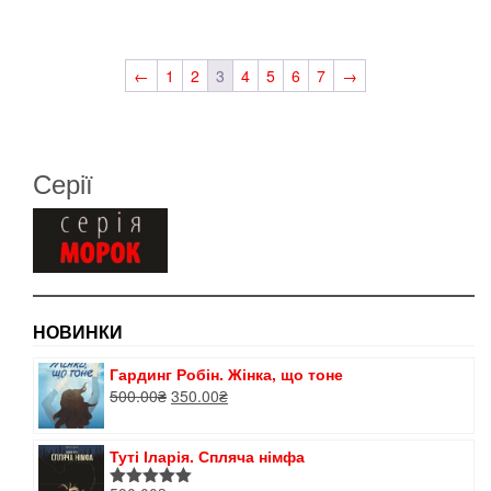
←
1
2
3
4
5
6
7
→
Серії
НОВИНКИ
Гардинг Робін. Жінка, що тоне
Оригінальна
Поточна
500.00
₴
350.00
₴
ціна:
ціна:
500.00₴.
350.00₴.
Туті Іларія. Спляча німфа