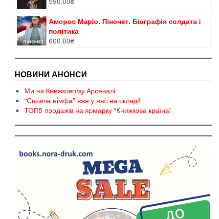
590.00
₴
Оцінено в
5.00
з 5
Аморос Маріо. Піночет. Біографія солдата і
політика
600.00
₴
НОВИНИ АНОНСИ
Ми на Книжковому Арсеналі
“Спляча німфа” вже у нас на складі!
ТОП5 продажів на ярмарку “Книжкова країна”