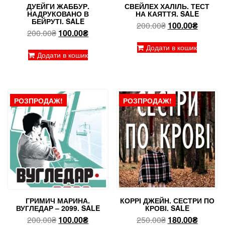
ДУЕЙГИ ЖАББУР.
СВЕЙЛЕХ ХАЛІЛЬ. ТЕСТ
НАДРУКОВАНО В
НА КАЯТТЯ. SALE
БЕЙРУТІ. SALE
Оригінальна
Поточн
200.00
₴
100.00
₴
Оригінальна
Поточна
200.00
₴
100.00
₴
ціна:
ціна:
ціна:
ціна:
200.00₴.
100.00₴
Додати в кошик
200.00₴.
100.00₴.
Додати в кошик
РОЗПРОДАЖ!
РОЗПРОДАЖ!
ГРИМИЧ МАРИНА.
КОРРІ ДЖЕЙН. СЕСТРИ ПО
ВУГЛЕДАР – 2099. SALE
КРОВІ. SALE
Оригінальна
Поточна
Оригінальна
Поточн
200.00
₴
100.00
₴
250.00
₴
180.00
₴