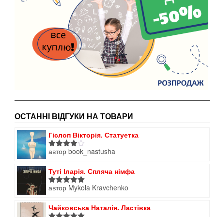
ОСТАННІ ВІДГУКИ НА ТОВАРИ
Гіслоп Вікторія. Статуетка
автор book_nastusha
Оцінено
в
4
з 5
Туті Іларія. Спляча німфа
автор Mykola Kravchenko
Оцінено в
5
з 5
Чайковська Наталія. Ластівка