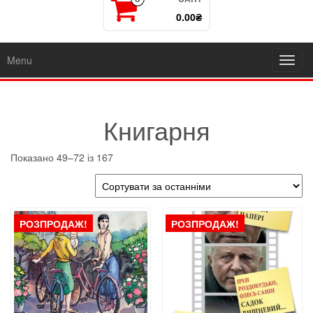
0.00₴
Menu
Toggl
navig
Книгарня
Sorted
Показано 49–72 із 167
by
latest
РОЗПРОДАЖ!
РОЗПРОДАЖ!