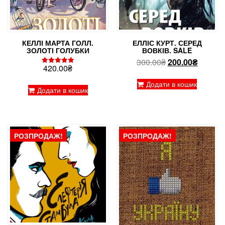
КЕЛЛІ МАРТА ГОЛЛ.
ЕЛЛІС КУРТ. СЕРЕД
ЗОЛОТІ ГОЛУБКИ
ВОВКІВ. SALE
Оригінальна
Поточн
300.00
₴
200.00
₴
420.00
₴
Оцінено в
ціна:
ціна:
5.00
з 5
300.00₴.
200.00₴
Додати в кошик
Додати в кошик
РОЗПРОДАЖ!
РОЗПРОДАЖ!