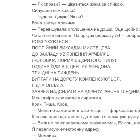
— Як справи? — цікавиться жінка за стійкою.
Силувано всміхаюсь:
— Чудово. Дякую! Як ви?
Вона знизує плечима.
— Перевішувала оголошення на дошці. Оце щойно хт
Читаю оголошення. На аркуші формату А4 — зображе
РОЗШУКУЄТЬСЯ
ПОСТІЙНИЙ ВИКЛАДАЧ МИСТЕЦТВА
ДО ЗАКЛАДУ УВ’ЯЗНЕННЯ АРЧВІЛЛЬ
(ЧОЛОВІЧА ТЮРМА ВІДКРИТОГО ТИПУ).
ГОДИНА ЇЗДИ ВІД ЦЕНТРУ ЛОНДОНА.
ТРИ ДНІ НА ТИЖДЕНЬ.
ВИТРАТИ НА ДОРОГУ КОМПЕНСУЮТЬСЯ.
ГІДНА ОПЛАТА.
ЗАЯВКИ НАДСИЛАТИ НА АДРЕСУ: ARCHVILLE@HMP
Мені шкіра вкривається сиротами.
Крик. Тиша. Кров.
— Мене не заманити в таке місце, — фиркає вахтер
Її слова приводять мене до тями, і я намацую ручку.
— Ви ж не по-справжньому зацікавились, Елісон, ег
Я переписую електронну адресу.
— Можливо.