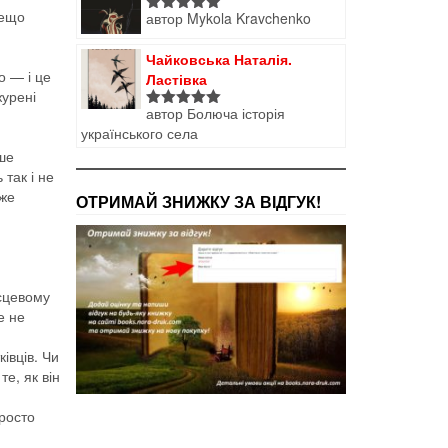
дещо
автор Mykola Kravchenko
Оцінено в
5
з 5
Чайковська Наталія.
о — і це
Ластівка
журені
автор Болюча історія
Оцінено в
українського села
5
з 5
дше
 так і не
оже
ОТРИМАЙ ЗНИЖКУ ЗА ВІДГУК!
ісцевому
е не
ківців. Чи
е, як він
просто