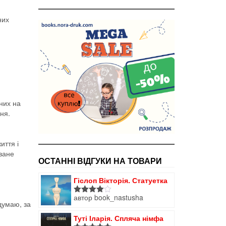
них
них на
ня.
иття і
оване
ОСТАННІ ВІДГУКИ НА ТОВАРИ
Гіслоп Вікторія. Статуетка
автор book_nastusha
Оцінено
 думаю, за
в
4
з 5
Туті Іларія. Спляча німфа