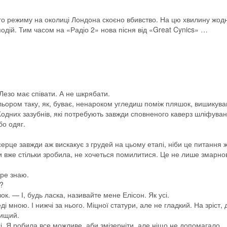
го режиму на околиці Лондона скоєно вбивство. На цю хвилину жод
одій. Тим часом на «Радіо 2» нова пісня від «Great Cynics» …
Лезо має співати. А не шкрябати.
ольором таку, як, буває, ненароком угледиш поміж пляшок, вишикува
Жодних зазубнів, які потребують завжди сповненого каверз шліфуван
бо одяг.
ерце завжди аж вискакує з грудей на цьому етапі, ніби це питання ж
 ти вже стільки зробила, не хочеться помилитися. Це не лише змарн
бре знаю.
р?
ок. — І, будь ласка, називайте мене Елісон. Як усі.
ді мною. І нижчі за нього. Міцної статури, але не гладкий. На зріст,
вищий.
. Я робила все можливе, аби змізерніти, але ніщо не допомагало.