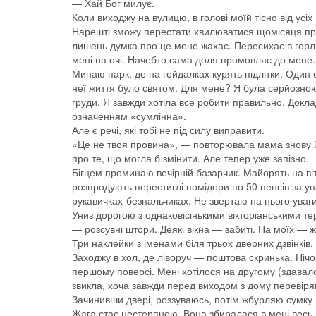
— Хай Бог милує.
Коли виходжу на вулицю, в голові моїй тісно від усі
Нарешті зможу перестати хвилюватися щомісяця про 
лишень думка про це мене жахає. Пересихає в горлі
мені на очі. Начебто сама доля промовляє до мене.
Минаю парк, де на гойдалках курять підлітки. Один 
неї життя було святом. Для мене? Я була серйозною
груди. Я завжди хотіла все робити правильно. Докла
означенням «сумлінна».
Але є речі, які тобі не під силу виправити.
«Це не твоя провина», — повторювала мама знову й 
про те, що могла б змінити. Але тепер уже запізно.
Бігцем проминаю вечірній базарчик. Майорять на ві
розпродують перестиглі помідори по 50 пенсів за 
рукавичках-безпальчиках. Не звертаю на нього уваг
Униз дорогою з однаковісінькими вікторіанськими 
— розсувні штори. Деякі вікна — забиті. На моїх — ж
Три наклейки з іменами біля трьох дверних дзвінкі
Заходжу в хол, де ліворуч — поштова скринька. Ніч
першому поверсі. Мені хотілося на другому (здавало
звикла, хоча завжди перед виходом з дому перевіряю
Зачинивши двері, роззуваюсь, потім жбурляю сумку н
Жага стає нестерпною. Вона збиралася в мені весь 