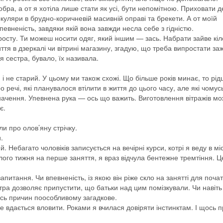
бра, а от я хотіла лише стати як усі, бути непомітною. Приховати 
окуляри в брудно-коричневій масивній оправі та брекети. А от моїй
евненість, завдяки якій вона завжди несла себе з гідністю.
росту. Ти можеш носити одяг, який іншим — зась. Набрати зайве кіл
ття в дзеркалі чи вітрині магазину, згадую, що треба випростати за
я сестра, бувало, їх називала.
 і не старий. У цьому ми також схожі. Що більше років минає, то рі
 речі, які планувалося втілити в життя до цього часу, але які чомусь
є значення. Упевнена рука — ось що важить. Виготовлення вітражів м
є.
и про олов’яну стрічку.
.
 Небагато чоловіків записується на вечірні курси, котрі я веду в м
ого тижня на перше заняття, я враз відчула бентежне тремтіння. Ц
апитання. Чи впевненість, із якою він ріже скло на занятті для почат
отра дозволяє припустити, що батьки над цим помізкували. Чи навіть т
ось причин поособливому загадкове.
не вдається вловити. Роками я вчилася довіряти інстинктам. І щось 