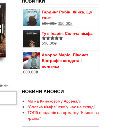
НОВИНКИ
Гардинг Робін. Жінка, що
тоне
Оригінальна
Поточна
500.00
₴
350.00
₴
ціна:
ціна:
Туті Іларія. Спляча німфа
500.00₴.
350.00₴.
590.00
₴
Оцінено в
5.00
з 5
Аморос Маріо. Піночет.
Біографія солдата і
політика
600.00
₴
вими.
НОВИНИ АНОНСИ
Ми на Книжковому Арсеналі
“Спляча німфа” вже у нас на складі!
ТОП5 продажів на ярмарку “Книжкова
країна”