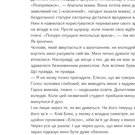
«Розпрямися», — благала мама. Вона хотіла мені до
завеликий ніс («класичний», лагідно казала мама), 
бездоганної статури сестричці дісталася вроджена вп
Нині я навчилася користуватися перевагами свого з
не впаде в очі. Проте щоразу, коли ловлю своє відби
плечі. «Понуро опущені янгольські крила», — так мо
Як іронічно.
Чоловік, який звертається з запитанням, не молодий
кортить мені рахувати свій вік. Мені лячно думати про
втілилися. Насправді, це місце з тих, де вік не ма
здаватися безневинним ремеслом. Але всіляке бува
Що правда, те правда.
— Я не можу точно пригадати, Елісон, що ви говорил
Голос чоловіка глибокий, він виводить мене з задуми
Гарна вимова, певно — недешева освіта. Допитливий.
коледжі. Коли цей незвичний студент прийшов минул
минулося й досі.
І не лише через те, як він дивиться. Чи його тямущі з
його ім’я — Клів Блек, у якому є владна симетрія, к
щойно промовив «Елісон», ніби ім’я це йому з яких
Через усе це разом. І ще через щось, що мені ніяк 
зараз підказує мені бути дуже обачною.