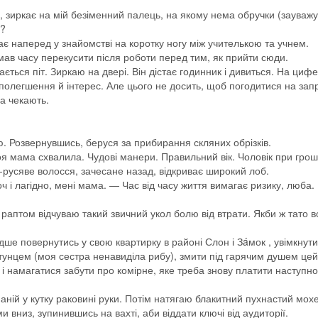
, зиркає на мій безіменний палець, на якому нема обручки (зауважу
и?
гає наперед у знайомстві на коротку ногу між учителькою та учнем.
мав часу перекусити після роботи перед тим, як прийти сюди.
ється піт. Зиркаю на двері. Він дістає годинник і дивиться. На циф
 полегшення й інтерес. Але цього не досить, щоб погодитися на за
а чекають.
ю. Розвернувшись, беруся за прибирання скляних обрізків.
я мама схвалила. Чудові манери. Правильний вік. Чоловік при грош
о-русяве волосся, зачесане назад, відкриває широкий лоб.
 і лагідно, мені мама. — Час від часу життя вимагає ризику, люба.
раптом відчуваю такий звичний укол болю від втрати. Якби ж тато 
ше повернутись у свою квартирку в районі Слон і Зáмок , увімкнути
тунцем (моя сестра ненавиділа рибу), змити під гарячим душем цей
і намагатися забути про комірне, яке треба знову платити наступно
аній у кутку раковині руки. Потім натягаю блакитний пухнастий мох
вниз, зупинившись на вахті, аби віддати ключі від аудиторії.