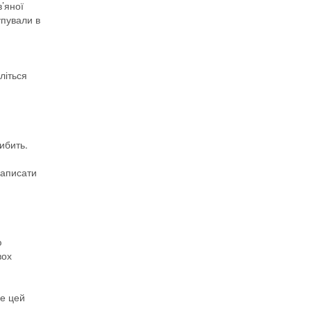
в’яної
упували в
літься
ибить.
написати
ю
вох
ме цей