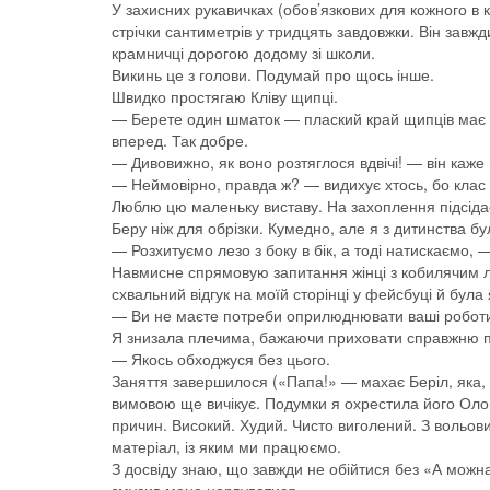
У захисних рукавичках (обов’язкових для кожного в к
стрічки сантиметрів у тридцять завдовжки. Він завж
крамничці дорогою додому зі школи.
Викинь це з голови. Подумай про щось інше.
Швидко простягаю Кліву щипці.
— Берете один шматок — плаский край щипців має ди
вперед. Так добре.
— Дивовижно, як воно розтяглося вдвічі! — він каже 
— Неймовірно, правда ж? — видихує хтось, бо клас 
Люблю цю маленьку виставу. На захоплення підсіда
Беру ніж для обрізки. Кумедно, але я з дитинства бу
— Розхитуємо лезо з боку в бік, а тоді натискаємо
Навмисне спрямовую запитання жінці з кобилячим ли
схвальний відгук на моїй сторінці у фейсбуці й була
— Ви не маєте потреби оприлюднювати ваші роботи
Я знизала плечима, бажаючи приховати справжню 
— Якось обходжуся без цього.
Заняття завершилося («Папа!» — махає Беріл, яка, 
вимовою ще вичікує. Подумки я охрестила його Олов
причин. Високий. Худий. Чисто виголений. З вольов
матеріал, із яким ми працюємо.
З досвіду знаю, що завжди не обійтися без «А можна