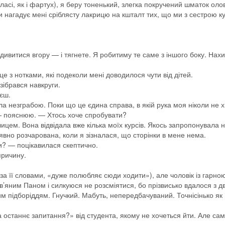
ласі, як і фартух), я беру тоненький, злегка покручений шматок оло
ди нагадує мені сріблясту лакрицю на кшталт тих, що ми з сестрою к
витися вгору — і тягнете. Я робитиму те саме з іншого боку. Нахи
це з нотками, які подеколи мені доводилося чути від дітей.
зібрався навкруги.
єш.
ла незграбою. Поки що це єдина справа, в якій рука моя ніколи не х
, — пояснюю. — Хтось хоче спробувати?
цем. Вона відвідала вже кілька моїх курсів. Якось запропонувала 
 явно розчарована, коли я зізналася, що сторінки в мене нема.
? — поцікавилася скептично.
причину.
за її словами, «дуже полюбляє сюди ходити»), але чоловік із гарно
’яним Паном і силкуюся не розсміятися, бо прізвисько вдалося з д
им підборіддям. Гнучкий. Мабуть, непередбачуваний. Точнісінько як
 останнє запитання?» від студента, якому не хочеться йти. Але са