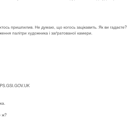
ось пришпилив. Не думаю, що когось зацікавить. Як ви гадаєте?
ння палітри художника і заґратованої камери.
S.GSI.GOV.UK
ка.
е ж?