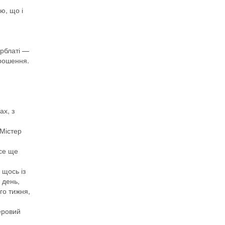
ю, що і
ерблаті —
прошення.
ах, з
 Містер
все ще
 щось із
 день,
го тижня,
еровий