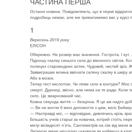
ЧАСТИНА ПЕРША
Останні новини. Повідомляють, що в тюрмі відкрито
подробиць немає, але ми триматимемо вас у курсі п
1
Вересень 2016 року
ЕЛІСОН
Обережно. Не розмір має значення. Гострота. І кут. 
Підношу скалку синього скла до віконного світла. К
полицях старомодних аптек. Чудовий, чистий зріз. 
Заввиграшки можна ввігнати скляну скалку в шкіру а
Або в мозок.
Тепер тест кислотою. Чи ляже скло в контури? Моє с
смерті. Дурниці, звісно, але нема на те ради. Коли
скло. Це змарнований час.
Кожна секунда життя — безцінна. Я це аж надто до
— Ви не могли б мені допомогти з цим, місіс Бейке
— Насправді міс, — відповідаю, дивлячись крізь зраз
Більшість учнів старші за новачка, котрий стоїть пере
метр вісімдесят п’ять. Сантиметрів на сім від мене 
Дитиною мене нещадно цькували як найвищу в класі