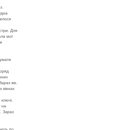
т.
Одна
пилося
стри. Для
ила мої
ли
думати
поряд
рних
Зараз же.
х вікнах
 ключі.
 на
. Зараз
ають по