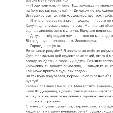
змусив мене нервуватися.
— Я оце подумав, — каже. Тоді замовкає на хвильку
на його пальці теж нема). — Ви часом не зголодніл
Він усміхається так, ніби усвідомлює, що трохи забі
— Я нічого про вас не знаю, — додає, — просто не 
Кажучи це, опускає в кишеню руку. Мені на шиї збира
сцена з диснеївського мультика. Відчуваю водночас
— Дякую, — відповідаю чемно, — але на мене вдом
Він видається розчарованим. Зневаженим.
— Гаразд, я розумію.
Як він може розуміти? Я навіть сама себе не розумі
Суто формально цей студент саме такий, якого б мо
огляду на ідеально скроєний піджак. Розкішне світл
«Можливо, ти занадто вимоглива, — завжди каже, хоч
Твій може прийти в будь-якій подобі».
Чи так вона почувалася, беручи шлюб із батьком? Я 
був тут!
Тепер Олов’яний Пан пішов. Мені кортить якнайшвид
Елли Фіцджеральд, відкрити консервований салат з 
згорнутися калачиком на дивані з хорошою книжкою 
і про всі інші рахунки.
Стягнувши гумові рукавички, старанно мию в обладн
кардиган із магазину вживаних речей, рушаю сходами 