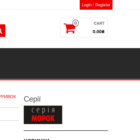
Login / Register
CART
0
0.00₴
Серії
 УРИВОК