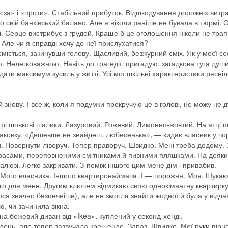
х «за» і «проти». Стабільний прибуток. Відшкодування дорожніх витра
свій банківський баланс. Але я ніколи раніше не бувала в тюрмі. 
. Серце вистрибує з грудей. Краще б це оголошення ніколи не тра
 Але чи я справді хочу до неї прислухатися?
сміється, закинувши голову. Щасливий, безжурний сміх. Як у моєї се
. Нелегковажною. Навіть до трагедії, пригадую, загадкова туга душ
дати максимум зусиль у житті. Усі мої шкільні характеристики рясні
знову. І все ж, коли я подумки прокручую це в голові, не можу не 
трі шовкові шалики. Лазуровий. Рожевий. Лимонно-жовтий. На ятці 
упаковку. «Дешевше не знайдеш, любесенька», — кидає власник у чо
и. Повернути ліворуч. Тепер праворуч. Швидко. Мені треба додому. 
терасами, переповненими смітниками й пивними пляшками. На деяки
алюзі. Легко закривати. З-поміж іншого цим мене дім і привабив.
в. Мого власника. Іншого квартиронаймача. І — порожня. Моя. Шукаю
ого для мене. Другим ключем відмикаю свою однокімнатну квартирку
ся значно безпечніше), але не змогла знайти жодної й була у відчаї
, чи зачинила вікна.
а бежевий диван від «Ikea», куплений у секонд-хенді.
день, але тепер зазвучала крещендо. Зараз. Швидко. Мої руки пірн