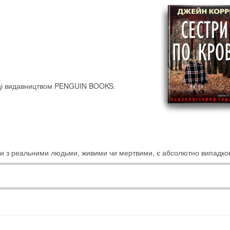
оці видавництвом PENGUIN BOOKS.
збіги з реальними людьми, живими чи мертвими, є абсолютно випадко