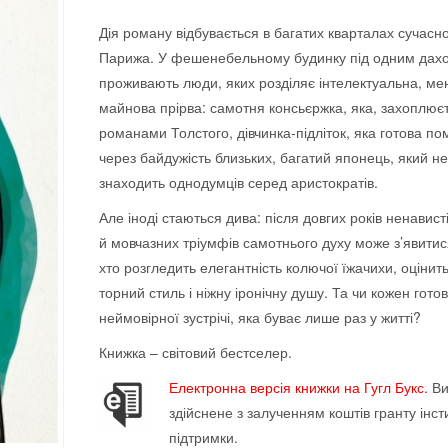
покупців
Дія роману відбувається в багатих квар­талах сучас­н
Парижа. У фешенебельному будинку під одним дах
проживають люди, яких розділяє інтелектуальна, мен
май­нова прірва: са­мот­ня консьєржка, яка, захоплює
романами Толстого, дівчинка-підліток, яка готова по
через байдужість близьких, багатий японець, який не
знаходить однодумців серед аристо­кратів.
Але іноді стаються дива: після довгих ро­ків нена­висті
й мовчазних тріумфів самот­ньо­го духу може з’явитис
хто розгледить еле­гантність колю­чої їжачихи, оцінить
торний стиль і ніжну іро­нічну душу. Та чи кожен гото
неймовірної зуст­річі, яка буває лише раз у житті?
Книжка – світовий бестселер.
Електронна версія книжки на Гугл Букс.
Ви
здійснене з залученням коштів гранту інст
підтримки.