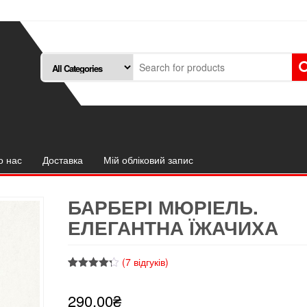
о нас
Доставка
Мій обліковий запис
БАРБЕРІ МЮРІЕЛЬ.
ЕЛЕГАНТНА ЇЖАЧИХА
(
7
відгуків)
Рейтинг
7
4.29
з 5
290.00
₴
на основі
опитування