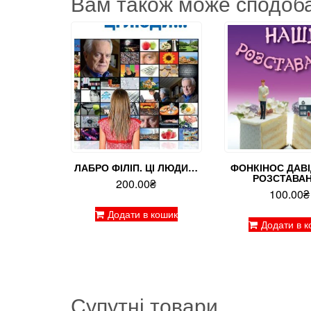
Вам також може сподоб
ЛАБРО ФІЛІП. ЦІ ЛЮДИ…
ФОНКІНОС ДАВІ
РОЗСТАВА
200.00
₴
100.00
₴
Додати в кошик
Додати в к
Супутні товари