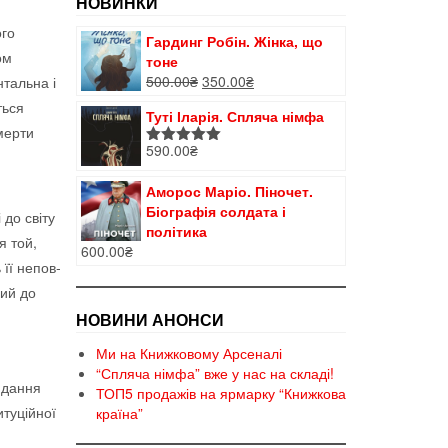
НОВИНКИ
ого
Гардинг Робін. Жінка, що
ом
тоне
Оригінальна
Поточна
500.00
₴
350.00
₴
тальна і
ціна:
ціна:
ться
Туті Іларія. Спляча німфа
500.00₴.
350.00₴.
мерти
590.00
₴
Оцінено в
5.00
з 5
Аморос Маріо. Піночет.
Біографія солдата і
 до світу
політика
я той,
600.00
₴
 її непов­
вий до
НОВИНИ АНОНСИ
Ми на Книжковому Арсеналі
“Спляча німфа” вже у нас на складі!
дання
ТОП5 продажів на ярмарку “Книжкова
итуційної
країна”