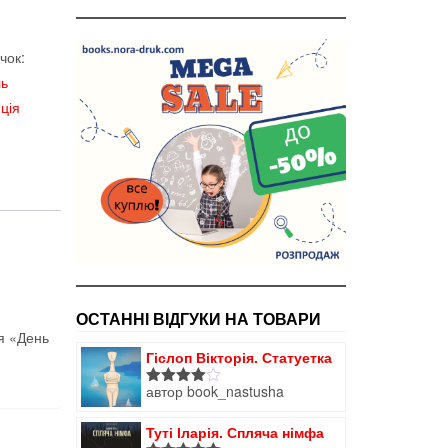
чок:
ь
ція
ОСТАННІ ВІДГУКИ НА ТОВАРИ
ія «День
Гіслоп Вікторія. Статуетка
автор book_nastusha
Оцінено
в
4
з 5
Туті Іларія. Спляча німфа