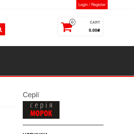
Login / Register
CART
0
0.00₴
Серії