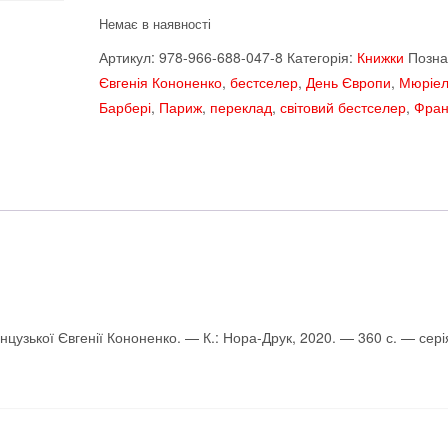
Немає в наявності
Артикул:
978-966-688-047-8
Категорія:
Книжки
Позна
Євгенія Кононенко
,
бестселер
,
День Європи
,
Мюріел
Барбері
,
Париж
,
переклад
,
світовий бестселер
,
Фран
ан­цузької Євгенії Кононенко. — К.: Нора-Друк, 2020. — 360 с. — сер