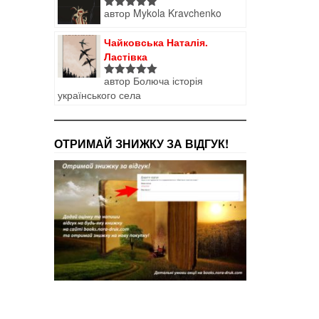
автор Mykola Kravchenko
Оцінено в
5
з 5
Чайковська Наталія.
Ластівка
автор Болюча історія
Оцінено в
українського села
5
з 5
ОТРИМАЙ ЗНИЖКУ ЗА ВІДГУК!