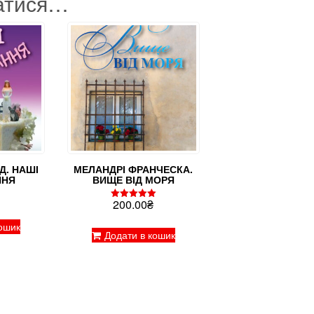
атися…
Д. НАШІ
МЕЛАНДРІ ФРАНЧЕСКА.
ННЯ
ВИЩЕ ВІД МОРЯ
200.00
₴
Оцінено в
5.00
з 5
ошик
Додати в кошик