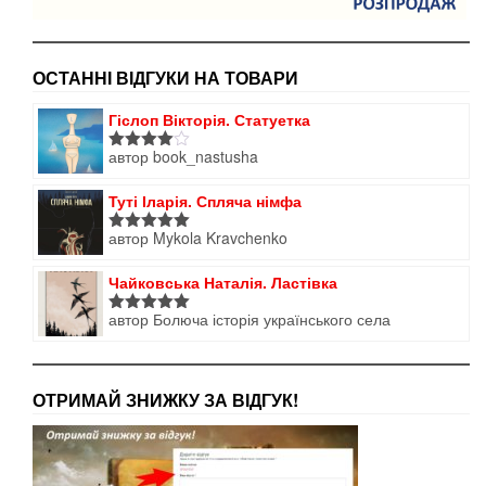
ОСТАННІ ВІДГУКИ НА ТОВАРИ
Гіслоп Вікторія. Статуетка
автор book_nastusha
Оцінено
в
4
з 5
Туті Іларія. Спляча німфа
автор Mykola Kravchenko
Оцінено в
5
з 5
Чайковська Наталія. Ластівка
автор Болюча історія українського села
Оцінено в
5
з 5
ОТРИМАЙ ЗНИЖКУ ЗА ВІДГУК!