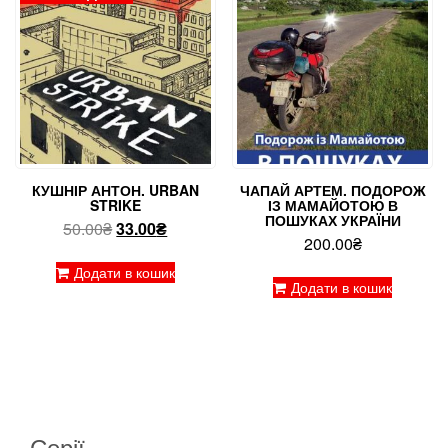
КУШНІР АНТОН. URBAN
ЧАПАЙ АРТЕМ. ПОДОРОЖ
STRIKE
ІЗ МАМАЙОТОЮ В
ПОШУКАХ УКРАЇНИ
Оригінальна
Поточна
50.00
₴
33.00
₴
200.00
₴
ціна:
ціна:
50.00₴.
33.00₴.
Додати в кошик
Додати в кошик
Серії