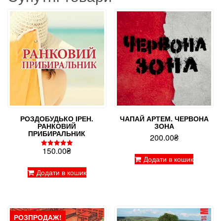
РОЗДОБУДЬКО ІРЕН.
ЧАПАЙ АРТЕМ. ЧЕРВОНА
РАНКОВИЙ
ЗОНА
ПРИБИРАЛЬНИК
200.00
₴
150.00
₴
Оцінено в
Додати в кошик
5.00
з 5
Додати в кошик
РОЗПРОДАЖ!