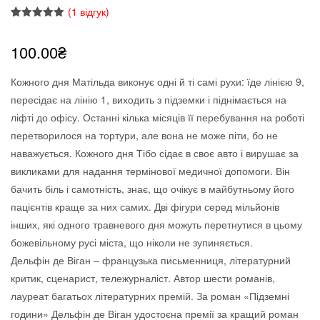
(
1
відгук)
Рейтинг
1
5.00
з 5 на
100.00
₴
основі
опитування
покупця
Кожного дня Матільда виконує одні й ті самі рухи: їде лінією 9,
пересідає на лінію 1, виходить з підземки і піднімається на
ліфті до офісу. Останні кілька місяців її перебування на роботі
перетворилося на тортури, але вона не може піти, бо не
наважується. Кожного дня Тібо сідає в своє авто і вирушає за
викликами для надання термінової медичної допомоги. Він
бачить біль і самотність, знає, що очікує в майбутньому його
пацієнтів краще за них самих. Дві фігури серед мільйонів
інших, які одного травневого дня можуть перетнутися в цьому
божевільному русі міста, що ніколи не зупиняється.
Дельфін де Віган – французька письменниця, літературний
критик, сценарист, тележурналіст. Автор шести романів,
лауреат багатьох літературних премій. За роман «Підземні
години» Дельфін де Віган удостоєна премії за кращий роман