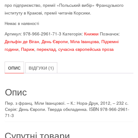
про підприємство, премії «Польський вибір» Французького
інституту в Кракові, премії читачів Корсики.
Немає в наявності
Артикул:
978-966-2961-71-3
Категорія:
Книжки
Позначок:
Дельфін де Віган
,
День Європи
,
Міла Іванцова
,
Підземні
години
,
Париж
,
переклад
,
сучасна європейська проза
ОПИС
ВІДГУКИ (1)
Опис
Пер. з франц. Міли Іванцової. – К.: Нора-Друк, 2012, – 232 с.
Серія: День Європи. Тверда обкладинка. ISBN 978-966-2961-
71-3
Супутні товари