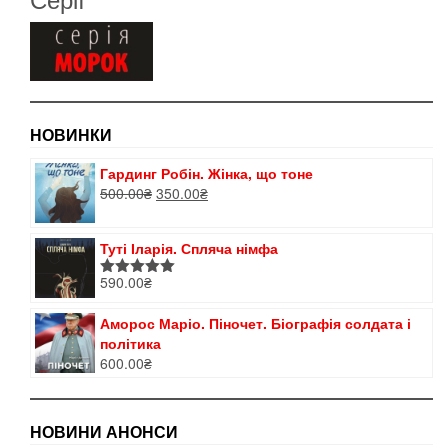
НОВИНКИ
Гардинг Робін. Жінка, що тоне
Оригінальна
Поточна
500.00
₴
350.00
₴
ціна:
ціна:
500.00₴.
350.00₴.
Туті Іларія. Спляча німфа
590.00
₴
Оцінено в
5.00
з 5
Аморос Маріо. Піночет. Біографія солдата і
політика
600.00
₴
НОВИНИ АНОНСИ