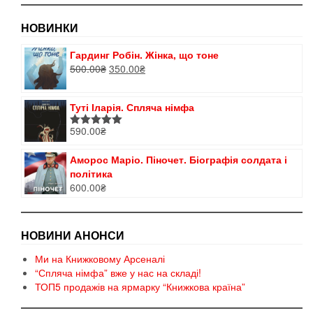
НОВИНКИ
Гардинг Робін. Жінка, що тоне
Оригінальна
Поточна
500.00
₴
350.00
₴
ціна:
ціна:
500.00₴.
350.00₴.
Туті Іларія. Спляча німфа
590.00
₴
Оцінено в
5.00
з 5
Аморос Маріо. Піночет. Біографія солдата і
політика
600.00
₴
НОВИНИ АНОНСИ
Ми на Книжковому Арсеналі
“Спляча німфа” вже у нас на складі!
ТОП5 продажів на ярмарку “Книжкова країна”