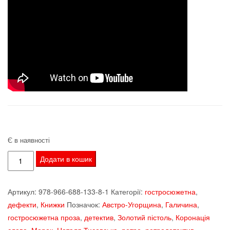
Є в наявності
Тисовська
Додати в кошик
Наталя.
Справа
Артикул:
978-966-688-133-8-1
Категорії:
гостросюжетна
,
про
дефекти
,
Книжки
Позначок:
Австро-Угорщина
,
Галичина
,
чорну
гостросюжетна проза
,
детектив
,
Золотий пістоль
,
Коронація
ропу.