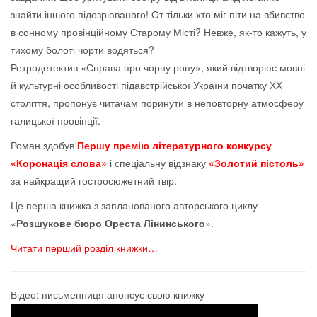
знайти іншого підозрюваного! От тільки хто міг піти на вбивство
в сонному провінційному Старому Місті? Невже, як-то кажуть, у
тихому болоті чорти водяться?
Ретродетектив «Справа про чорну ропу», який відтворює мовні
й культурні особливості підавстрійської України початку ХХ
століття, пропонує читачам поринути в неповторну атмосферу
галицької провінції.
Роман здобув
Першу премію літературного конкурсу
«Коронація слова»
і спеціальну відзнаку
«Золотий пістоль»
за найкращий гостросюжетний твір.
Це перша книжка з запланованого авторського циклу
«
Розшукове бюро Ореста Лінинського
».
Читати перший розділ книжки…
Відео: письменниця анонсує свою книжку