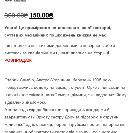
Оригінальна
Поточна
300.00
₴
150.00
₴
ціна:
ціна:
Увага! Це примірник з повернення з іншої книгарні,
суттєвих механічних пошкоджень книжка не має
.
300.00₴.
150.00₴.
Інші книжки з незначними дефектами, з повернень або з
виставок за спеціальними цінами дивіться на сторінці
РОЗПРОДАЖ
Старий Самбір, Австро-Угорщина, березень 1905 року.
Повертаючись додому на вакації, студент Орко Лінинський на
вокзалі стає свідком наглої смерті дівчини, яка видається йому
віддалено знайомою.
А коли надвечір до Лінинських приходять жандарми й
заарештовують Оркову сестру Дору за підозрою в отруєнні
колишньої однокласниці, перед парубком постає непересічне
завдання: щоб урятувати сестру від в’язниці, слід негайно