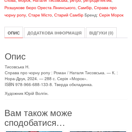
слова
,
Морок
,
Наталя Тисовська
,
ретро
,
ретродетектив
,
SALE
Розшукове бюро Ореста Лінинського
,
Самбір
,
Справа про
кількість
чорну ропу
,
Старе Місто
,
Старий Самбір
Бренд:
Серія Морок
ОПИС
ДОДАТКОВА ІНФОРМАЦІЯ
ВІДГУКИ (0)
Опис
Тисовська Н.
Справа про чорну ропу : Роман / Наталя Тисовська. — К. :
Нора-Друк, 2024. — 288 с. Серія «Морок».
ISBN 978-966-688-133-8. Тверда обкладинка.
Художник Юрій Волгін.
Вам також може
сподобатися…