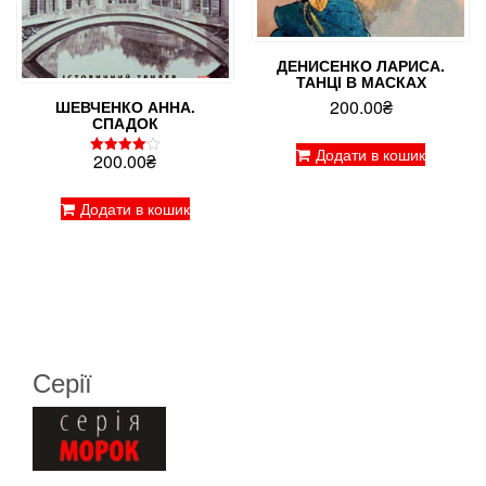
ДЕНИСЕНКО ЛАРИСА.
ТАНЦІ В МАСКАХ
200.00
₴
ШЕВЧЕНКО АННА.
СПАДОК
Додати в кошик
200.00
₴
Оцінено
в
4.00
з 5
Додати в кошик
Серії