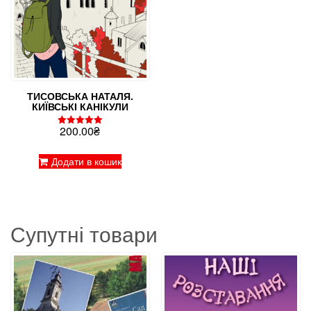
ТИСОВСЬКА НАТАЛЯ.
КИЇВСЬКІ КАНІКУЛИ
200.00
₴
Оцінено в
5.00
з 5
Додати в кошик
Супутні товари