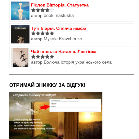
Гіслоп Вікторія. Статуетка
автор book_nastusha
Оцінено
в
4
з 5
Туті Іларія. Спляча німфа
автор Mykola Kravchenko
Оцінено в
5
з 5
Чайковська Наталія. Ластівка
автор Болюча історія українського села
Оцінено в
5
з 5
ОТРИМАЙ ЗНИЖКУ ЗА ВІДГУК!