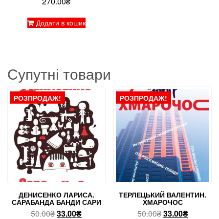
270.00
₴
Оцінено в
5.00
з 5
Додати в кошик
Супутні товари
РОЗПРОДАЖ!
РОЗПРОДАЖ!
ДЕНИСЕНКО ЛАРИСА.
ТЕРЛЕЦЬКИЙ ВАЛЕНТИН.
САРАБАНДА БАНДИ САРИ
ХМАРОЧОС
Оригінальна
Поточна
Оригінальна
Поточна
50.00
₴
33.00
₴
50.00
₴
33.00
₴