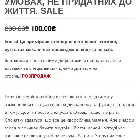
УМОВАХ, НЕ ПРИДАТНИХ ДО
ЖИТТЯ. SALE
Оригінальна
Поточна
200.00
₴
100.00
₴
ціна:
ціна:
Увага! Це примірник з повернення з іншої книгарні,
суттєвих механічних пошкоджень книжка не має
.
200.00₴.
100.00₴.
Інші книжки з незначними дефектами, з повернень або з
виставок за спеціальними цінами дивіться на
сторінці
РОЗПРОДАЖ
Головна героїня роману є своєрідним провідником у
замкнений світ пацієнтів психодиспансеру, а функція її полягає
в тому, щоб їх просто вислухати. Оповіді пацієнтів різні.
Спочатку здається, що все це хвороблива маячня. Але з часом
героїня починає бачити внутрішній стан речей і відтоді усе
зовнішнє викликає у неї лише сум або сміх. Згадуючи своє