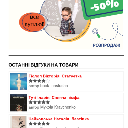
ОСТАННІ ВІДГУКИ НА ТОВАРИ
Гіслоп Вікторія. Статуетка
автор book_nastusha
Оцінено
в
4
з 5
Туті Іларія. Спляча німфа
автор Mykola Kravchenko
Оцінено в
5
з 5
Чайковська Наталія. Ластівка