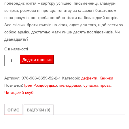
попереднє життя – кар”єру успішної письменниці, гламурні
вечірки, розмови ні про що, гонитву за славою і багатством –
вона розуміє, що треба негайно тікати на безлюдний острів.
Але скільки брати квитків на літак, адже для того, щоб вести за
собою армію, достатньо мати лише десять послідовників. Чи
дванадцять?
Є в наявності
Роздобудько
Додати в кошик
Ірен.
Дванадцять,
Артикул:
978-966-8659-52-2-1
Категорії:
дефекти
,
Книжки
або
Позначки:
Ірен Роздобудько
,
мелодрама
,
сучасна проза
,
Виховання
Читацький клуб
жінки
в
умовах,
ОПИС
ВІДГУКИ (0)
не
придатних