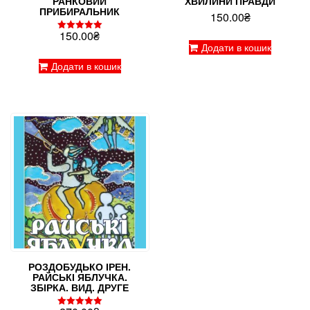
РАНКОВИЙ
ХВИЛИНИ ПРАВДИ
ПРИБИРАЛЬНИК
150.00
₴
150.00
₴
Оцінено в
Додати в кошик
5.00
з 5
Додати в кошик
РОЗДОБУДЬКО ІРЕН.
РАЙСЬКІ ЯБЛУЧКА.
ЗБІРКА. ВИД. ДРУГЕ