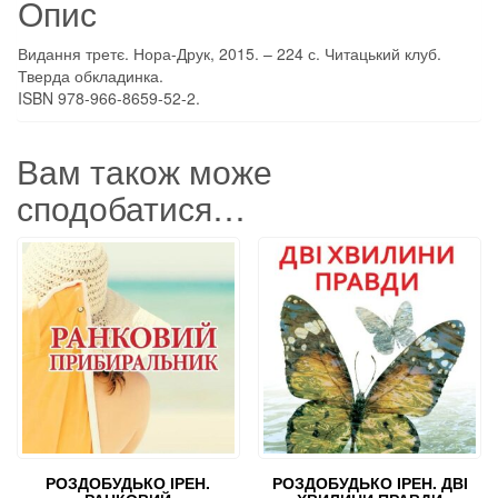
Опис
до
життя.
Видання третє. Нора-Друк, 2015. – 224 с. Читацький клуб.
SALE
Тверда обкладинка.
кількість
ISBN 978-966-8659-52-2.
Вам також може
сподобатися…
РОЗДОБУДЬКО ІРЕН.
РОЗДОБУДЬКО ІРЕН. ДВІ