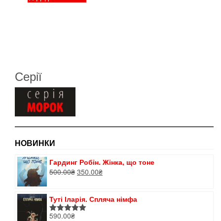
Серії
НОВИНКИ
Гардинг Робін. Жінка, що тоне
Оригінальна
Поточна
500.00
₴
350.00
₴
ціна:
ціна:
500.00₴.
350.00₴.
Туті Іларія. Спляча німфа
590.00
₴
Оцінено в