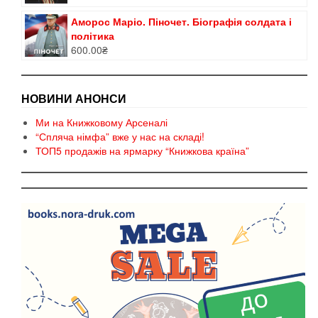
5.00
з 5
Аморос Маріо. Піночет. Біографія солдата і
політика
600.00
₴
НОВИНИ АНОНСИ
Ми на Книжковому Арсеналі
“Спляча німфа” вже у нас на складі!
ТОП5 продажів на ярмарку “Книжкова країна”